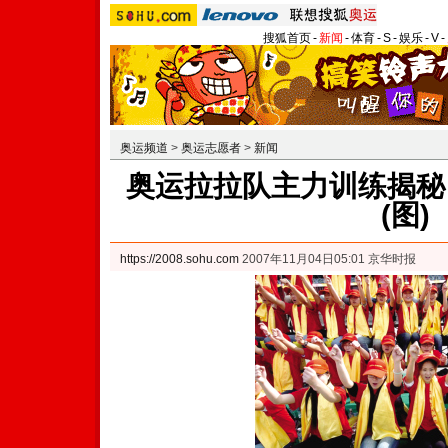
搜狐首页
-
新闻
-
体育
-
S
-
娱乐
-
V
-
奥运频道
>
奥运志愿者
>
新闻
奥运拉拉队主力训练揭秘
(图)
https://2008.sohu.com
2007年11月04日05:01 京华时报