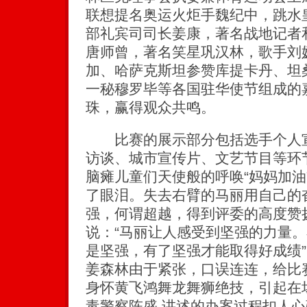
联想提名奥运火炬手魏纪中，跳水
部礼宾司司长姜康，著名战地记者
唐师曾，著名笑星巩汉林，歌手刘
加、哈萨克斯坦参赞库提卡丹、坦
一秘穆罗毕等各国驻华使节组成的
珠，赢得观众共鸣。
比赛的展示部分包括选手个人宣
访谈、城市宣传片、文艺节目等环
脑瘫儿童们天使般的呼唤“妈妈加油
了眼泪。失去右臂的马丽用自己的
强，何谓超越，得到评委的高度赞
说：“马丽让人感受到坚强的力量
是坚强，有了坚强才能取得好成绩
姜森林由于紧张，口误连连，给比
身怀黄飞鸿舞龙舞狮绝技，引起在
毒警察陈盛 讲述的办案过程扣人