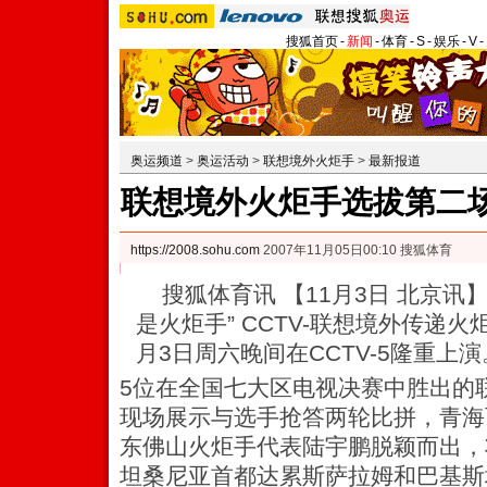
搜狐首页
-
新闻
-
体育
-
S
-
娱乐
-
V
-
奥运频道
>
奥运活动
>
联想境外火炬手
>
最新报道
联想境外火炬手选拔第二场
https://2008.sohu.com
2007年11月05日00:10 搜狐体育
搜狐体育讯 【11月3日 北京讯
是火炬手” CCTV-联想境外传递
月3日周六晚间在CCTV-5隆重上演
5位在全国七大区电视决赛中胜出的
现场展示与选手抢答两轮比拼，青海
东佛山火炬手代表陆宇鹏脱颖而出，
坦桑尼亚首都达累斯萨拉姆和巴基斯