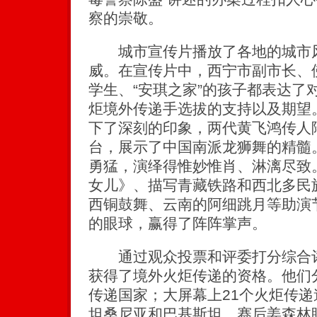
察的崇敬。
城市宣传片播放了各地的城市风
威。在宣传片中，西宁市副市长、
学生、“安琪之家”的孩子都表达了
炬境外传递手选拔的支持以及期望
下了深刻的印象，两代黄飞鸿传人
台，展示了中国南派龙狮舞的精髓
勇猛，演绎得惟妙惟肖、淋漓尽致
女儿》、描写青藏铁路和西北多民
西铜鼓舞、云南的阿细跳月等助演
的眼球，赢得了阵阵掌声。
通过观众投票和评委打分综合评
获得了境外火炬传递的资格。他们
传递国家；大屏幕上21个火炬传
坦桑尼亚和巴基斯坦。赛后姜森林