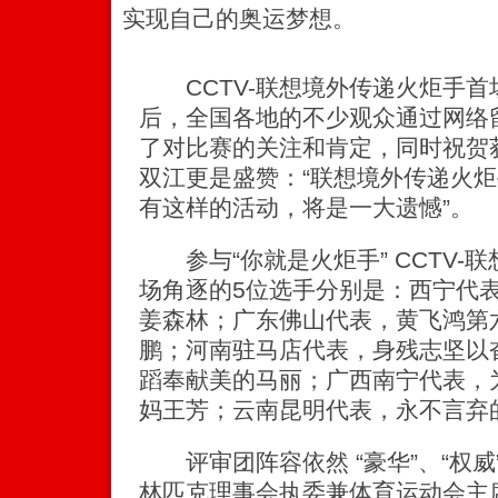
实现自己的奥运梦想。
CCTV-联想境外传递火炬手首场
后，全国各地的不少观众通过网络
了对比赛的关注和肯定，同时祝贺
双江更是盛赞：“联想境外传递火
有这样的活动，将是一大遗憾”。
参与“你就是火炬手” CCTV-
场角逐的5位选手分别是：西宁代
姜森林；广东佛山代表，黄飞鸿第
鹏；河南驻马店代表，身残志坚以
蹈奉献美的马丽；广西南宁代表，为
妈王芳；云南昆明代表，永不言弃
评审团阵容依然 “豪华”、“权威”
林匹克理事会执委兼体育运动会主