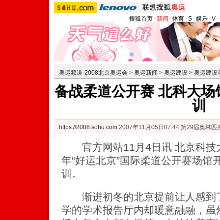
搜狐首页
-
新闻
-
体育
-
S
-
娱乐
-
V
-
奥运频道-2008北京奥运会
>
奥运新闻
>
奥运建设
>
奥运建设
备战柔道公开赛 北科大场
训
https://2008.sohu.com
2007年11月05日07:44 第29届奥
官方网站11月4日讯 北京科技大
年“好运北京”国际柔道公开赛场馆
训。
渐进初冬的北京提前让人感到了
学的学术报告厅内却暖意融融，虽