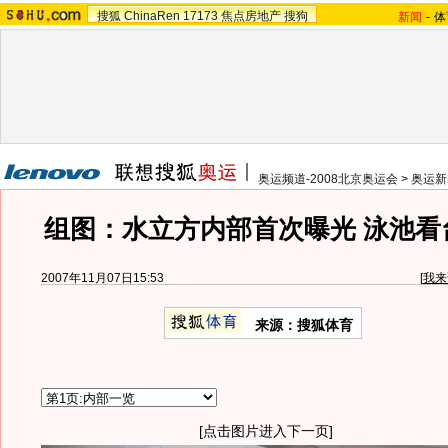
搜狐
ChinaRen
17173
焦点房地产
搜狗
新闻
-
体
奥运频道-2008北京奥运会
>
奥运新
组图：水立方内部首次曝光 泳池看
2007年11月07日15:53
[
我来
来源：搜狐体育
[点击图片进入下一页]