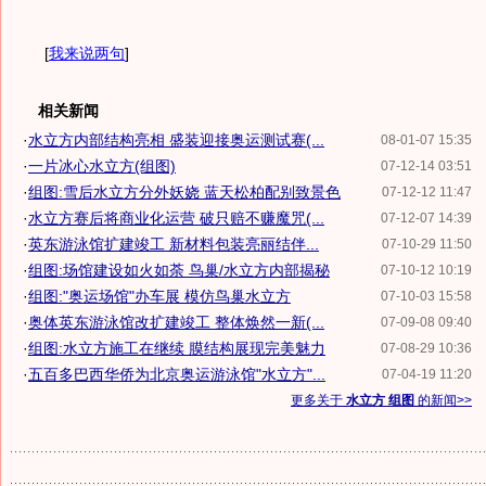
[
我来说两句
]
相关新闻
·
水立方内部结构亮相 盛装迎接奥运测试赛(...
08-01-07 15:35
·
一片冰心水立方(组图)
07-12-14 03:51
·
组图:雪后水立方分外妖娆 蓝天松柏配别致景色
07-12-12 11:47
·
水立方赛后将商业化运营 破只赔不赚魔咒(...
07-12-07 14:39
·
英东游泳馆扩建竣工 新材料包装亮丽结伴...
07-10-29 11:50
·
组图:场馆建设如火如荼 鸟巢/水立方内部揭秘
07-10-12 10:19
·
组图:"奥运场馆"办车展 模仿鸟巢水立方
07-10-03 15:58
·
奥体英东游泳馆改扩建竣工 整体焕然一新(...
07-09-08 09:40
·
组图:水立方施工在继续 膜结构展现完美魅力
07-08-29 10:36
·
五百多巴西华侨为北京奥运游泳馆"水立方"...
07-04-19 11:20
更多关于
水立方 组图
的新闻>>