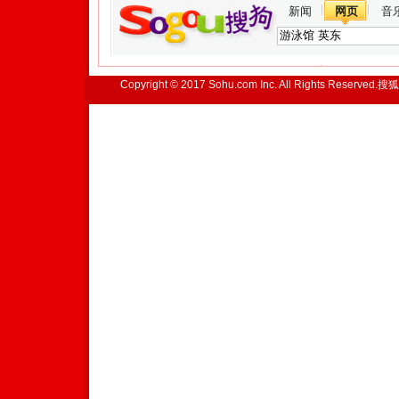
新闻
网页
音
Copyright © 2017 Sohu.com Inc. All Rights Reserved