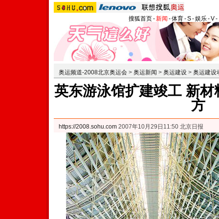
搜狐首页
-
新闻
-
体育
-
S
-
娱乐
-
V
-
奥运频道-2008北京奥运会
>
奥运新闻
>
奥运建设
>
奥运建设
英东游泳馆扩建竣工 新材
方
https://2008.sohu.com
2007年10月29日11:50 北京日报