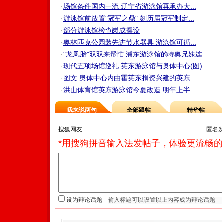
·
场馆条件国内一流 辽宁省游泳馆再承办大...
·
游泳馆前放置"冠军之鼎" 刻历届冠军制定...
·
部分游泳馆检查岗成摆设
·
奥林匹克公园装先进节水器具 游泳馆可循...
·
"龙凤胎"双双来帮忙 浦东游泳馆的特奥兄妹连
·
现代五项场馆巡礼:英东游泳馆与奥体中心(图)
·
图文:奥体中心内由霍英东捐资兴建的英东...
·
洪山体育馆英东游泳馆今夏改造 明年上半...
我来说两句
全部跟帖
精华帖
匿名
*用搜狗拼音输入法发帖子，体验更流畅的
设为辩论话题