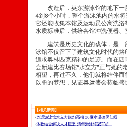
改造后，英东游泳馆的地下一层
4到8个小时，整个游泳池内的水
它还能收集本馆及运动员公寓洗浴
水质标准后，供给各馆冲洗便器、
建筑是历史文化的载体，是一部
泳馆不仅留下了建筑文化时代的烙
追求奥林匹克精神的足迹。而在四
会新建比赛场馆“水立方”正与她的
相望，再过不久，他们就将结伴而
以盼的梦想，见证奥运盛会莅临盛
【相关新闻】
·
奥运游泳馆水立方膜幻亮相 28度水温确保佳绩
·
体教结合解决人才匮乏 清华游泳馆冠军超...