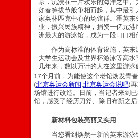
京，沉浸在一片欢乐的海洋之中。
如春笋拔节般争相而起，其中最引
家奥林匹克中心的场馆群。霍英东
业，振兴民族精神，捐资一亿元港
洲最大的游泳馆，成为一段口口相
作为高标准的体育设施，英东游
大学生运动会及世界杯游泳等高水
几年来，数以万计的人在这里游泳
17个月前，为能使这个老馆焕发青
(
北京奥运会新闻
,
北京奥运会说吧
)
再
场馆进行改造。日前，当记者来到已
馆，感受了经历刀斧、除旧布新之后
新材料包装亮丽又实用
当您看到焕然一新的英东游泳馆