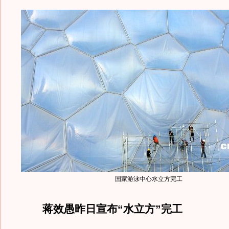
国家游泳中心水立方完工
蒋效愚昨日宣布“水立方”完工