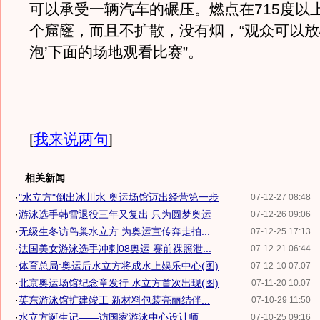
可以承受一辆汽车的碾压。燃点在715度以
个窟窿，而且不扩散，没有烟，“观众可以放
泡’下面的场地观看比赛”。
[
我来说两句
]
相关新闻
·
"水立方"倒出冰川水 奥运场馆迈出经营第一步
07-12-27 08:48
·
游泳选手韩雪退役三年又复出 只为圆梦奥运
07-12-26 09:06
·
无级生冬访鸟巢水立方 为奥运宣传奔走拍...
07-12-25 17:13
·
法国美女游泳选手冲刺08奥运 赛前裸照泄...
07-12-21 06:44
·
体育总局:奥运后水立方将成水上娱乐中心(图)
07-12-10 07:07
·
北京奥运场馆纪念章发行 水立方首次出现(图)
07-11-20 10:07
·
英东游泳馆扩建竣工 新材料包装亮丽结伴...
07-10-29 11:50
·
水立方诞生记——访国家游泳中心设计师
07-10-25 09:16