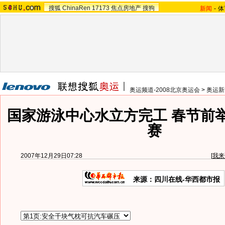
搜狐
ChinaRen
17173
焦点房地产
搜狗
新闻
-
体
奥运频道-2008北京奥运会
>
奥运新
国家游泳中心水立方完工 春节前
赛
2007年12月29日07:28
[
我来
来源：四川在线-华西都市报