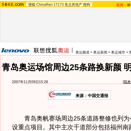
搜狐
ChinaRen
17173
焦点房地产
搜狗
新闻
-
体
奥运频道
>
奥运新闻
>
奥运城市
>
青岛奥运场馆周边25条路换新颜 明
2007年11月09日15:28
[
我来
来源：中国交通报
青岛奥帆赛场周边25条道路整修也列为
设重点项目。其中主次干道部分包括福州南