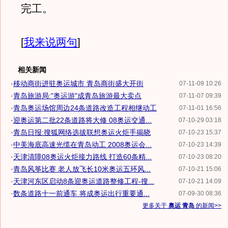
完工。
[
我来说两句
]
相关新闻
·
移动商街进驻奥运城市 青岛商街盛大开街
07-11-09 10:26
·
青岛旅游局:"奥运游"成青岛旅游最大卖点
07-11-07 09:39
·
青岛奥运场馆周边24条道路改造工程相继动工
07-11-01 16:56
·
迎奥运第二批22条道路将大修 08奥运交通...
07-10-29 03:18
·
青岛日报:搜狐网络选拔联想奥运火炬手揭晓
07-10-23 15:37
·
中美海底高速光缆在青岛动工 2008奥运会...
07-10-23 14:39
·
天津清障08奥运火炬接力路线 打造60条精...
07-10-23 08:20
·
青岛风筝比赛 老人放飞长10米奥运五环风...
07-10-21 15:06
·
天津河东区启动8条迎奥运道路整修工程-搜...
07-10-21 14:09
·
数条道路十一前通车 将成奥运出行重要通...
07-09-30 08:36
更多关于
奥运 青岛
的新闻>>