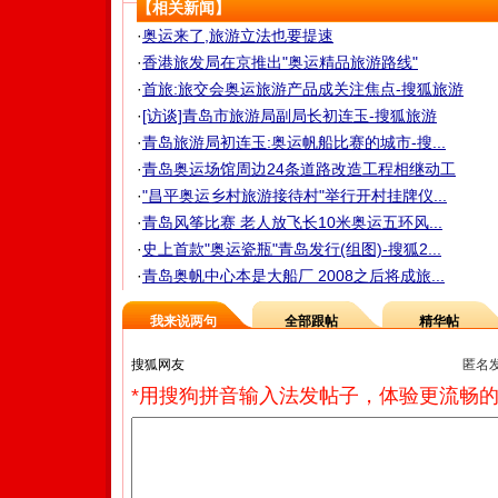
【相关新闻】
·
奥运来了,旅游立法也要提速
·
香港旅发局在京推出"奥运精品旅游路线"
·
首旅:旅交会奥运旅游产品成关注焦点-搜狐旅游
·
[访谈]青岛市旅游局副局长初连玉-搜狐旅游
·
青岛旅游局初连玉:奥运帆船比赛的城市-搜...
·
青岛奥运场馆周边24条道路改造工程相继动工
·
"昌平奥运乡村旅游接待村"举行开村挂牌仪...
·
青岛风筝比赛 老人放飞长10米奥运五环风...
·
史上首款"奥运瓷瓶"青岛发行(组图)-搜狐2...
·
青岛奥帆中心本是大船厂 2008之后将成旅...
我来说两句
全部跟帖
精华帖
匿名
*用搜狗拼音输入法发帖子，体验更流畅的