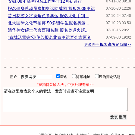
·
安徽:08年高考报名工作将于12月初进行
07-11-02 09:18
·
报名健身总动员参加奥运助威团-搜狐2008奥运
07-10-30 12:26
·
昔日花游女将换角色参奥运 报名火炬手别...
07-10-24 07:40
·
北大国际文化节招募 50多留学生报名奥运...
07-10-23 03:53
·
清华美女硕士代言西湖名胜 报名奥运火炬...
07-10-16 20:21
·
"京城活雷锋"孙茂芳报名北京奥运赛会志愿者
07-09-30 19:02
更多关于
报名 高考
的新闻>>
用户：
匿名
隐藏地址
设为辩论话题
*搜狗拼音输入法，中文处理专家>>