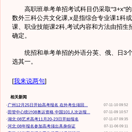
高职班单考单招考试科目仍采取"3+x"的
数外三科公共文化课,x是指综合专业课1科
课、职业技能课2科,考试内容和方法由招生
确定。
统招和单考单招的外语分英、俄、日3个
选其一。
[
我来说两句
]
相关新闻
·
广州12月25日开始高考报名 在外考生须回...
07-11-10 09:52
·
田管中心统计08奥运资格 中国101人次达报...
07-11-09 10:57
·
湖北:08艺术高考11月20-23日开始报名
07-11-07 09:35
·
河北:08年报名参加高考须出具身份证
07-11-06 09:11