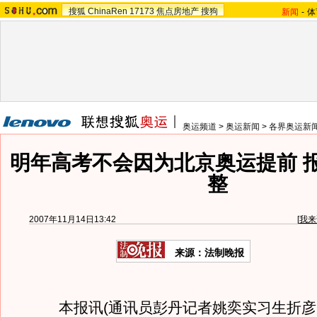
搜狐
ChinaRen
17173
焦点房地产
搜狗
新闻
-
体
奥运频道
>
奥运新闻
>
各界奥运新
明年高考不会因为北京奥运提前 
整
2007年11月14日13:42
[
我来
来源：法制晚报
本报讯(通讯员彭丹记者姚奕实习生折彦龙