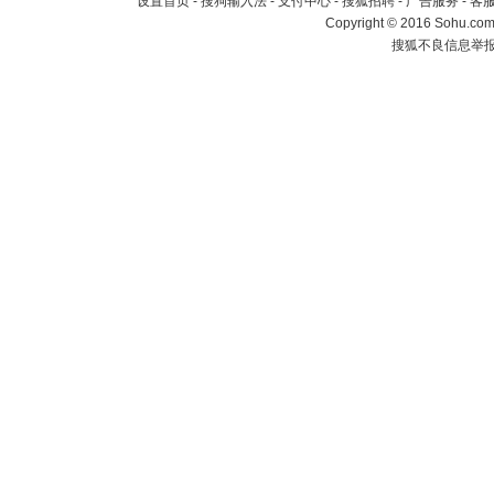
设置首页
-
搜狗输入法
-
支付中心
-
搜狐招聘
-
广告服务
-
客
Copyright
©
2016 Sohu.com 
搜狐不良信息举