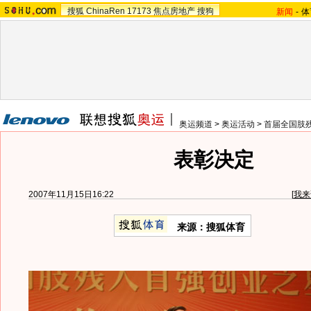
搜狐
ChinaRen
17173
焦点房地产
搜狗
新闻
-
体
奥运频道
>
奥运活动
>
首届全国肢残
表彰决定
2007年11月15日16:22
[
我来
来源：搜狐体育