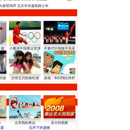
火振臂高呼 北京市传递线路公布
升旗
小董进中国奥运首球
开幕式中国旗手风采
回放
沙排宝贝热辣性感
游戏：和刘翔比跨栏
路
点亮我的奥运
圣火到我家
家庭
·
五环下的遗憾