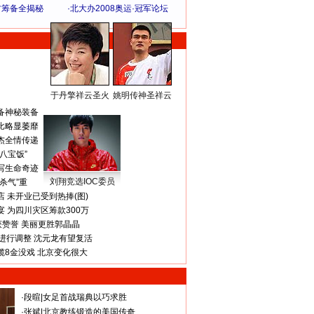
方筹备全揭秘
·
北大办2008奥运·冠军论坛
于丹擎祥云圣火
姚明传神圣祥云
体 育 热 点
备神秘装备
比略显萎靡
杰全情传递
八宝饭”
写生命奇迹
刘翔竞选IOC委员
杀气”重
 未开业已受到热捧(图)
 为四川灾区筹款300万
获赞誉 美丽更胜郭晶晶
进行调整 沈元龙有望复活
揽8金没戏 北京变化很大
·
段暄
|
女足首战瑞典以巧求胜
·
张斌
|
北京教练锻造的美国传奇