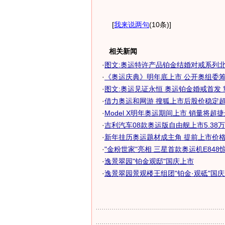
[
我来说两句
(10条)
]
相关新闻
·
图文:奥运特许产品铂金结婚对戒系列
·
《奥运庆典》明年底上市 公开奥组委
·
图文:奥运见证永恒 奥运铂金婚戒首发 
·
借力奥运和网游 搜狐上市后股价稳定
·
Model X明年奥运期间上市 销量将超
·
吉利汽车08款奥运版自由舰上市5.38
·
新年挂历奥运题材成主角 提前上市价格
·
"金粉世家"亮相 三星首款奥运机E848
·
逸景翠园"铂金观邸"国庆上市
·
逸景翠园景观楼王组团"铂金·观砥"国