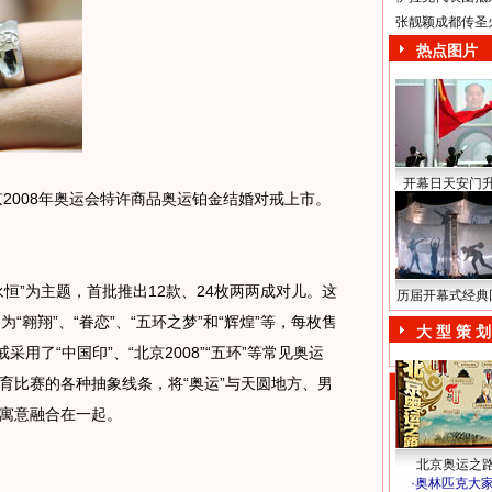
张靓颖成都传圣
热点图片
开幕日天安门
008年奥运会特许商品奥运铂金结婚对戒上市。
”为主题，首批推出12款、24枚两两成对儿。这
历届开幕式经典
“翱翔”、“眷恋”、“五环之梦”和“辉煌”等，每枚售
大 型 策 划
戒采用了“中国印”、“北京2008”“五环”等常见奥运
育比赛的各种抽象线条，将“奥运”与天圆地方、男
寓意融合在一起。
北京奥运之
·
奥林匹克大