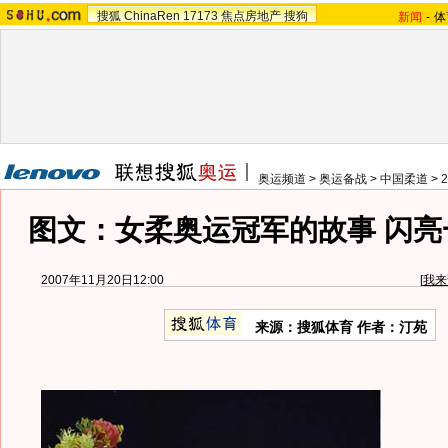
搜狐
ChinaRen
17173
焦点房地产
搜狗
新闻
-
体
奥运频道
>
奥运备战
>
中国柔道
>
图文：女柔奥运冠军的故事 闪亮
2007年11月20日12:00
[
我来
来源：搜狐体育 作者：汀苑