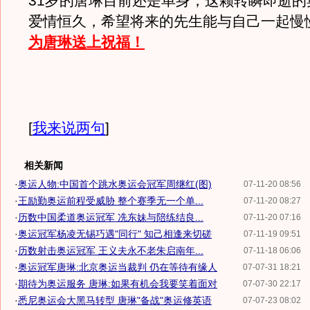
31岁的唐琳目前还是单身，这颗转瞬即逝的
爱情恒久，希望将来的先生能与自己一起慢
为唐琳送上祝福！
[
我来说两句
]
相关新闻
·
奥运人物:中国首个跳水奥运会冠军周继红(图)
07-11-20 08:56
·
王励勤奥运前程受威胁 整个赛季无一个单...
07-11-20 08:27
·
历数中国柔道奥运冠军 冼东妹与陪练结良...
07-11-20 07:16
·
奥运冠军杨凌无锡巧遇"同行" 知己相逢来切磋
07-11-19 09:51
·
历数射击奥运冠军 王义夫永不老朱启南年...
07-11-18 06:06
·
奥运冠军唐琳:北京奥运当裁判 仍在等待有缘人
07-07-31 18:21
·
期待为奥运服务 唐琳:如果有机会我要笑着面对
07-07-30 22:17
·
悉尼奥运会大黑马转型 唐琳"备战"奥运修英语
07-07-23 08:02