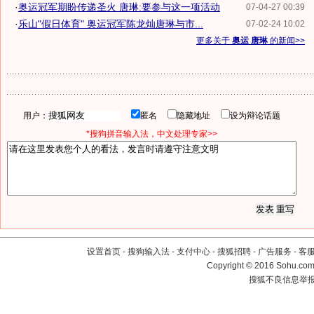
·
奥运冠军期盼传递圣火 唐琳:要参与这一项活动
07-04-27 00:39
·
乐山"假日体育" 奥运冠军陈龙灿唐琳与市...
07-02-24 10:02
更多关于
奥运 唐琳
的新闻>>
用户：
匿名
隐藏地址
设为辩论话题
*搜狗拼音输入法，中文处理专家>>
设置首页
-
搜狗输入法
-
支付中心
-
搜狐招聘
-
广告服务
-
客
Copyright
©
2016 Sohu.com 
搜狐不良信息举