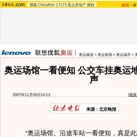
搜狐
ChinaRen
17173
焦点房地产
搜狗
新闻
-
体
奥运频道
>
奥运新闻
>
奥运城市
>
奥运场馆一看便知 公交车挂奥运
声
2007年11月26日14:13
[
我来
来源：北京晚报
“奥运场馆、沿途车站一看便知，真是此