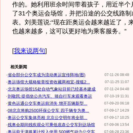
作的。她利用班余时间带着孩子，用近半个
了31个奥运会场馆，并把沿途的公交线路制
表。刘美莲说:“现在距奥运会越来越近了，
也越来越多，这可以更好地为乘客服务。”
[
我来说两句
]
相关新闻
·
省会部分公交车成为流动奥运宣传阵地(图)
07-11-26 08:48
·
奥运场馆大规格银章投资收藏两相宜-搜狐2...
07-11-25 11:07
·
北京奥运场馆15处自动气象站目前已经基本建成
07-11-24 04:48
·
刘敬民:提倡坐公共汽车、骑自行车来观看奥运
07-10-19 11:31
·
黄色运通公交车奥运前消失 增开百辆新型...
07-09-20 06:18
·
08北京将购2500环保公交车 四千辆专为奥...
07-09-17 14:29
·
奥运公交车集体亮相 北京公交明年将全部...
07-09-17 10:25
·
残奥会期间残疾观众可乘低底盘公交车到达场馆
07-09-06 13:54
·
奥运前天津将累计投入使用 500燃气动力公交车
07-08-28 23:36