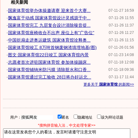
相关新闻
·
国家体育馆举办体操邀请赛 迎来首个大赛...
07-11-27 16:59
·
飘逸富于动感 国家体育馆设计灵感源于中...
07-11-26 11:55
·
国家体育馆完工 九层复合设计清除噪音提...
07-11-26 11:37
·
国家体育馆座椅收合不出声 座位上有"广告位"
07-11-26 11:27
·
中国折扇走进奥运建筑 国家体育馆诠释奥...
07-11-26 11:15
·
国家体育馆竣工 8万吨首钢废钢渣填埋地基(图)
07-11-26 01:56
·
图文:国家体育馆22日竣工 国家体育馆内景
07-11-23 14:08
·
志愿者首次进驻国家体育馆 参加体操蹦床...
07-11-18 12:08
·
国家体育馆铺纳米防污膜 清除脏水和口香...
07-11-18 09:36
·
国家体育馆通过完工验收 28日将办好运北...
07-11-17 11:44
更多关于
国家体育馆
的新闻>>
用户：
匿名
隐藏地址
设为辩论话题
*搜狗拼音输入法，中文处理专家>>