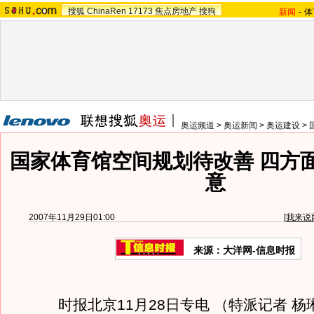
搜狐
ChinaRen
17173
焦点房地产
搜狗
新闻
-
体
奥运频道
>
奥运新闻
>
奥运建设
>
国家体育馆空间规划待改善 四方
意
2007年11月29日01:00
[
我来说
来源：大洋网-信息时报
时报北京11月28日专电 （特派记者 杨