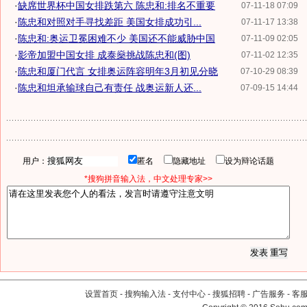
·
缺席世界杯中国女排跌第六 陈忠和:排名不重要
07-11-18 07:09
·
陈忠和对照对手寻找差距 美国女排成功引...
07-11-17 13:38
·
陈忠和:奥运卫冕困难不少 美国还不能威胁中国
07-11-09 02:05
·
影帝加盟中国女排 成泰燊挑战陈忠和(图)
07-11-02 12:35
·
陈忠和厦门代言 女排奥运阵容明年3月初见分晓
07-10-29 08:39
·
陈忠和坦承输球自己有责任 战奥运新人还...
07-09-15 14:44
用户：
匿名
隐藏地址
设为辩论话题
*搜狗拼音输入法，中文处理专家>>
设置首页
-
搜狗输入法
-
支付中心
-
搜狐招聘
-
广告服务
-
客