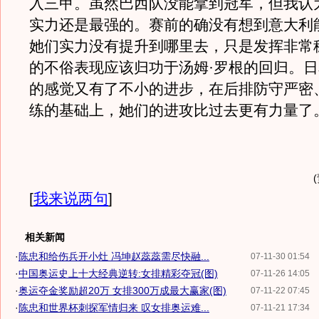
入三甲。虽然巴西队没能拿到冠军，但我认
实力还是最强的。赛前的确没有想到意大利
她们实力没有提升到哪里去，只是发挥非常
的不俗表现应该归功于汤姆·罗根的回归。
的感觉又有了不小的进步，在后排防守严密
练的基础上，她们的进攻比过去更有力量了。
[
我来说两句
]
相关新闻
·
陈忠和给伤兵开小灶 冯坤赵蕊蕊需尽快融...
07-11-30 01:54
·
中国奥运史上十大经典逆转:女排精彩夺冠(图)
07-11-26 14:05
·
奥运夺金奖励超20万 女排300万成最大赢家(图)
07-11-22 07:45
·
陈忠和世界杯刺探军情归来 叹女排奥运难...
07-11-21 17:34