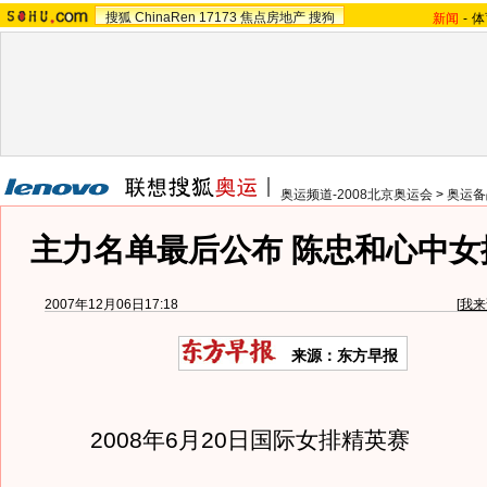
搜狐
ChinaRen
17173
焦点房地产
搜狗
新闻
-
体
奥运频道-2008北京奥运会
>
奥运备
主力名单最后公布 陈忠和心中女
2007年12月06日17:18
[
我来
来源：东方早报
2008年6月20日国际女排精英赛