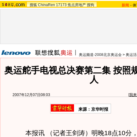
搜狐
ChinaRen
17173
焦点房地产
搜狗
新闻
-
体
奥运频道-2008北京奥运会
>
奥运活
奥运舵手电视总决赛第二集 按照
人
2007年12月07日08:03
[
我来
来源：京华时报
本报讯 （记者王剑涛）明晚18点10分