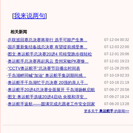
[
我来说两句
]
相关新闻
·
乒联巡回赛总决赛将举行 选手可能产生奥...
07-12-04 00:32
·
国乒重新集结备战总决赛 有望提前感受奥...
07-12-03 22:00
·
图文:奥运舵手总决赛20进4 司桂莹跑步很轻松
07-12-01 20:06
·
奥运舵手总决赛再起风云 贵州宋敏PK赛惨...
07-12-01 19:23
·
"CCTV奥运舵手"总决赛节目播出时间表
07-11-28 20:05
·
千岛湖畔同喊"加油" 奥运舵手集训期间感...
07-10-19 02:33
·
奥运舵手千岛湖忙于总决赛 20强的亲人千...
07-10-16 21:19
·
奥运舵手20进4总决赛全面展开 千岛湖扬帆启航
07-09-27 20:58
·
图文:奥运舵手选拔20进4启动 央视和淳安...
07-09-27 18:24
·
奥运舵手返航——圆满完成志愿者工作安全回家
07-08-20 13:28
更多关于
奥运舵手
的新闻>>