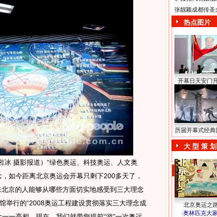
张靓颖成都传圣
热点图片
开幕日天安门
历届开幕式经典
大 型 策 划
冰 摄影报道）“绿色奥运、科技奥运、人文奥
念，如今距离北京奥运会开幕只剩下200多天了，
年来北京的人能够从哪些方面切实地感受到三大理念
举行的“2008奥运工程建设贯彻落实三大理念成
北京奥运之
·
奥林匹克大
念一一亮相，现在，我们就带您提前“游”一次奥运