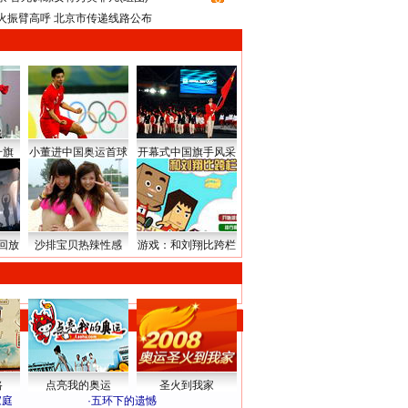
火振臂高呼 北京市传递线路公布
升旗
小董进中国奥运首球
开幕式中国旗手风采
回放
沙排宝贝热辣性感
游戏：和刘翔比跨栏
路
点亮我的奥运
圣火到我家
家庭
·
五环下的遗憾