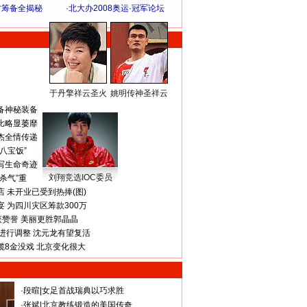
方筹备全揭秘
·
北大办2008奥运·冠军论坛
于丹擎祥云圣火
姚明传神圣祥云
体 育 热 点
备神秘装备
比略显萎靡
杰全情传递
八宝饭”
写生命奇迹
刘翔竞选IOC委员
杀气”重
 未开业已受到热捧(图)
 为四川灾区筹款300万
获赞誉 美丽更胜郭晶晶
进行调整 沈元龙有望复活
揽8金没戏 北京变化很大
·
段暄
|
女足首战瑞典以巧求胜
·
张斌
|
北京教练锻造的美国传奇