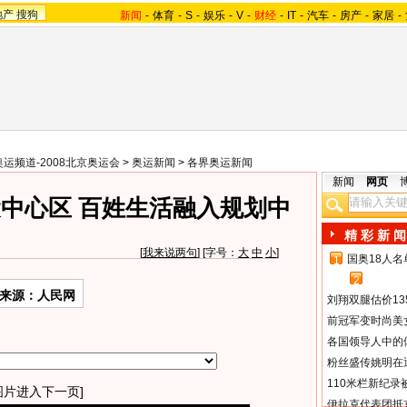
地产
搜狗
新闻
-
体育
-
S
-
娱乐
-
V
-
财经
-
IT
-
汽车
-
房产
-
家居
-
奥运频道-2008北京奥运会
>
奥运新闻
>
各界奥运新闻
新闻
网页
运中心区 百姓生活融入规划中
精 彩 新 闻
[
我来说两句
] [字号：
大
中
小
]
国奥18人
1
2
来源：人民网
刘翔双腿估价13
前冠军变时尚美
各国领导人中的
粉丝盛传姚明在通
110米栏新纪录
图片进入下一页]
伊拉克代表团抵京