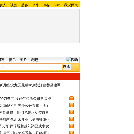
女人
-
视频
-
播客
-
邮件
-
博客
-
BBS
-
我说两句
博客
音乐
图片
说吧
名单调整 沈龙元最后时刻复活顶替吕建军
50万美元 没任何保险公司敢接招
3
女 杨扬不拒老外公开索吻（图）
4
体育健将：他们也是运动佼佼者
5
州建酒店 未开业已受热捧(图)
6
被认可 罗伯斯超越刘翔已成事实
7
 冒死训练女将秀美非凡(组图)
8