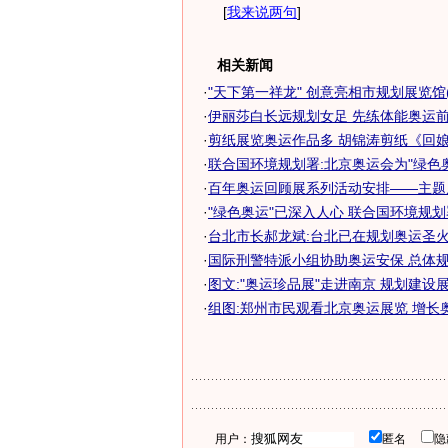
[
我来说两句
]
相关新闻
·
"天下第一祥龙" 创意亮相市规划展览馆(
·
伊丽莎白长远规划女足 先练体能奥运前赴
·
剪纸展览奥运作品多 胡锦涛剪纸《回娘家
·
联合国环境规划署:北京奥运会为"绿色
·
百年奥运回顾展系列活动安排——主题
·
"绿色奥运"已深入人心 联合国环境规
·
台北市长郝龙斌:台北已在规划奥运圣
·
国际刑警特派小组协助奥运安保 总体规划
·
图文:"奥运珍品展"走进南京 规划建设
·
组图:郑州市民观看北京奥运展览 增长
用户：
匿名