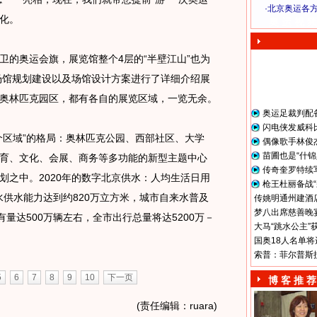
·
北京奥运各
化。
奥 运 视 频
的奥运会旗，展览馆整个4层的“半壁江山”也为
运场馆规划建设以及场馆设计方案进行了详细介绍展
奥林匹克园区，都有各自的展览区域，一览无余。
奥运足裁判配
闪电侠发威科
区域”的格局：奥林匹克公园、西部社区、大学
偶像歌手林俊
苗圃也是“什锦
育、文化、会展、商务等多功能的新型主题中心
传奇奎罗特续
划之中。2020年的数字北京供水：人均生活日用
枪王杜丽备战“
来水供水能力达到约820万立方米，城市自来水普及
传姚明通州建酒店
梦八出席慈善晚宴
有量达500万辆左右，全市出行总量将达5200万－
大马“跳水公主”
国奥18人名单将
索普：菲尔普斯
5
6
7
8
9
10
下一页
博 客 推 荐
(责任编辑：ruara)