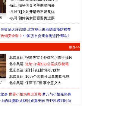
·
徐江
|
揭秘国奥名单调整内幕
·
冉雄飞
|
女足开场秀不谈复仇
装
·
棋哥
|
朝鲜美女团强要奥运票
牌奖励大涨33倍
北京奥运未雨绸缪预防裸奔
何热销安全套？
中国股市会迎来奥运行情吗？
更多>>
北京奥运
|
报道失实？外媒的习惯性抽风
北京奥运
|
送给白领的办公室娱乐秘籍
北京奥运
|
彩排前狂拍“杀机”妹妹
北京奥运
|
10万个套套可以拿来吹气球
”
北京奥运
|
保障“性”福 事小意义大
猛纹身
世界小姐为奥运造势
梦八与小姐先热身
会上的双胞胎
金牌衬娇妻美丽
当野性遇到时尚