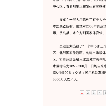
中心区，看看那里正在发生着哪些变
展览在一层大厅陈列了有专人护卫
本次展览所有。展览对2008年奥
示。从鸟巢、水立方到国家体育馆、
奥运规划凸显了“一个中心加三个
区、北部国家旅游区。构建出承载体
区。将奥运建设融入北京城市总体规
水量标准为185－200升，日均自
率达到100％；交通：民用机动车拥
5500万人次／天。
1
2
3
4