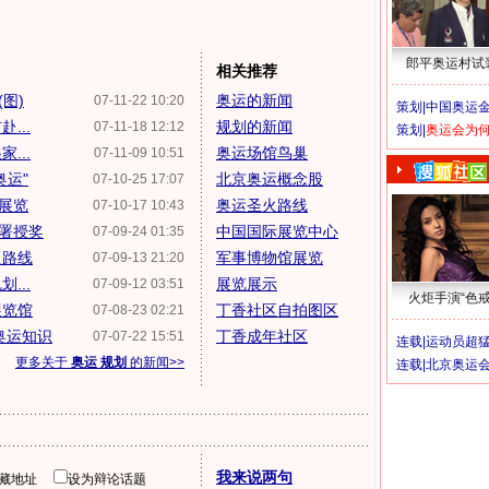
郎平奥运村试
相关推荐
图)
奥运的新闻
07-11-22 10:20
策划|
中国奥运金
...
规划的新闻
07-11-18 12:12
策划|
奥运会为
...
奥运场馆鸟巢
07-11-09 10:51
奥运"
北京奥运概念股
07-10-25 17:07
展览
奥运圣火路线
07-10-17 10:43
划署授奖
中国国际展览中心
07-09-24 01:35
火路线
军事博物馆展览
07-09-13 21:20
...
展览展示
07-09-12 03:51
火炬手演“色戒
展览馆
丁香社区自拍图区
07-08-23 02:21
奥运知识
丁香成年社区
07-07-22 15:51
连载|
运动员超
更多关于
奥运 规划
的新闻>>
连载|
北京奥运
我来说两句
隐藏地址
设为辩论话题