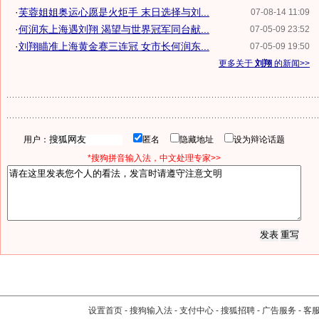
·
芙蓉姐姐奥运心愿是火炬手 末日选择与刘...
07-08-14 11:09
·
何润东上海遇刘翔 渴望与世界冠军同台献...
07-05-09 23:52
·
刘翔瞄准上海黄金赛三连冠 女市长何润东...
07-05-09 19:50
更多关于
刘翔
的新闻>>
用户：
匿名
隐藏地址
设为辩论话题
*搜狗拼音输入法，中文处理专家>>
设置首页
-
搜狗输入法
-
支付中心
-
搜狐招聘
-
广告服务
-
客