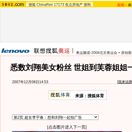
搜狐
ChinaRen
17173
焦点房地产
搜狗
新闻
-
体
奥运频道-2008北京奥运会
>
原创新
悉数刘翔美女粉丝 世姐到芙蓉姐姐一
2007年12月08日14:53
[
我来说
来源：搜狐体育
[点击图片进入下一页]