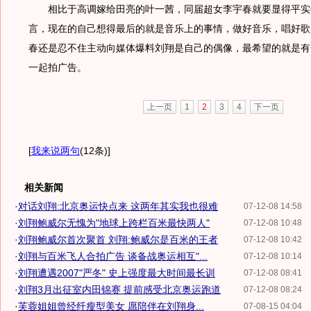
相比于高调嫁给田亮的叶一茜，同届超女李宇春就要显得平实
言，现在的自己想得最后的就是音乐上的事情，做好音乐，唱好歌
春还是忍不住主动向媒体爆料刘翔是自己的偶像，最希望的就是有
一起拍广告。
上一页
1
2
3
4
下一页
[
我来说两句
(12条)
]
相关新闻
·
对话刘翔:北京奥运快点来 这两年其实我也很难
07-12-08 14:58
·
刘翔鲍威尔无愧为"地球上跨栏百米最快两人"
07-12-08 10:48
·
刘翔鲍威尔首次聚首 刘翔:鲍威尔是百米的王者
07-12-08 10:42
·
刘翔与百米飞人合拍广告 谈备战奥运相互"...
07-12-08 10:14
·
刘翔遭遇2007"严冬" 史上强度最大时间最长训
07-12-08 08:41
·
刘翔3月出征室内田锦赛 提前感受北京奥运跑道
07-12-08 08:24
·
芙蓉姐姐曾经纤瘦型美女 愿陪伴在刘翔身...
07-08-15 04:04