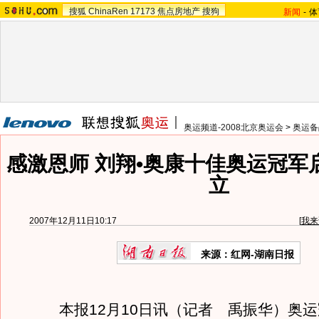
搜狐
ChinaRen
17173
焦点房地产
搜狗
新闻
-
体
奥运频道-2008北京奥运会
>
奥运备
感激恩师 刘翔•奥康十佳奥运冠军
立
2007年12月11日10:17
[
我来
来源：红网-湖南日报
本报12月10日讯（记者 禹振华）奥运