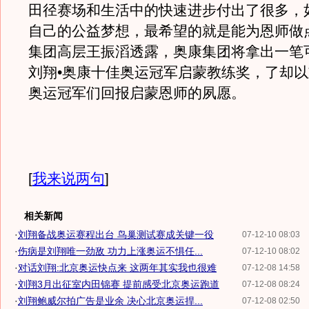
田径赛场和生活中的快速进步付出了很多，
自己的公益梦想，最希望的就是能为恩师做
集团高层王振滔透露，奥康集团将拿出一笔
刘翔•奥康十佳奥运冠军启蒙教练奖，了却
奥运冠军们回报启蒙恩师的夙愿。
[
我来说两句
]
相关新闻
·
刘翔备战奥运赛程出台 鸟巢测试赛成关键一役
07-12-10 08:03
·
伤病是刘翔唯一劲敌 功力上涨奥运不惧任...
07-12-10 08:02
·
对话刘翔:北京奥运快点来 这两年其实我也很难
07-12-08 14:58
·
刘翔3月出征室内田锦赛 提前感受北京奥运跑道
07-12-08 08:24
·
刘翔鲍威尔拍广告是业余 决心北京奥运捍...
07-12-08 02:50