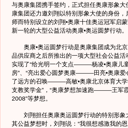
与奥康集团携手签约，正式担任奥康形象大
康集团还力邀刘翔以特别形象大使的身份，
师而特别设立的刘翔•奥康十佳奥运冠军启
新一轮的大型公益活动奥康•奥运圆梦行动。
奥康•奥运圆梦行动是奥康集团成为北京
品供应商之后所推出的一项大型社会公益活
实现了“给光明一个支点———杨凌•奥康儿
房”、“亮出爱心圆梦奥康———田亮•奥康爱心
了远方的召唤———高敏•奥康北京体育大
支教奖学金”，“奥康梦想加速跑———王军
2008”等梦想。
刘翔担任奥康奥运圆梦行动的特别形象
其公益梦想时，刘翔说：“我很想感激我的