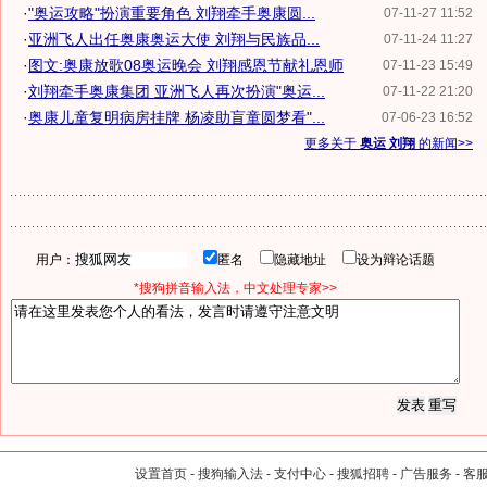
·
"奥运攻略"扮演重要角色 刘翔牵手奥康圆...
07-11-27 11:52
·
亚洲飞人出任奥康奥运大使 刘翔与民族品...
07-11-24 11:27
·
图文:奥康放歌08奥运晚会 刘翔感恩节献礼恩师
07-11-23 15:49
·
刘翔牵手奥康集团 亚洲飞人再次扮演"奥运...
07-11-22 21:20
·
奥康儿童复明病房挂牌 杨凌助盲童圆梦看"...
07-06-23 16:52
更多关于
奥运 刘翔
的新闻>>
用户：
匿名
隐藏地址
设为辩论话题
*搜狗拼音输入法，中文处理专家>>
设置首页
-
搜狗输入法
-
支付中心
-
搜狐招聘
-
广告服务
-
客