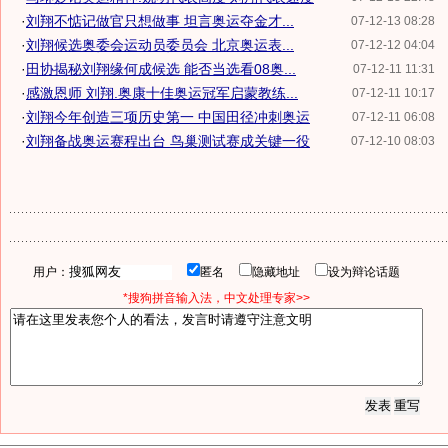
·
刘翔不惦记做官只想做事 坦言奥运夺金才...
07-12-13 08:28
·
刘翔候选奥委会运动员委员会 北京奥运表...
07-12-12 04:04
·
田协揭秘刘翔缘何成候选 能否当选看08奥...
07-12-11 11:31
·
感激恩师 刘翔.奥康十佳奥运冠军启蒙教练...
07-12-11 10:17
·
刘翔今年创造三项历史第一 中国田径冲刺奥运
07-12-11 06:08
·
刘翔备战奥运赛程出台 鸟巢测试赛成关键一役
07-12-10 08:03
用户：
匿名
隐藏地址
设为辩论话题
*搜狗拼音输入法，中文处理专家>>