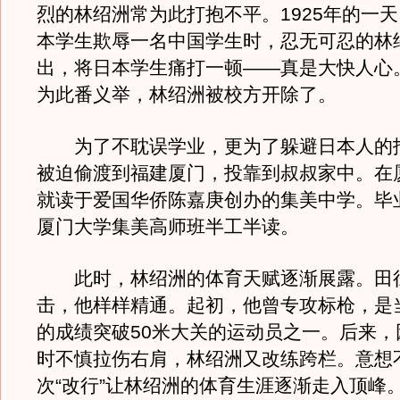
烈的林绍洲常为此打抱不平。1925年的一
本学生欺辱一名中国学生时，忍无可忍的林
出，将日本学生痛打一顿——真是大快人心
为此番义举，林绍洲被校方开除了。
为了不耽误学业，更为了躲避日本人的
被迫偷渡到福建厦门，投靠到叔叔家中。在
就读于爱国华侨陈嘉庚创办的集美中学。毕
厦门大学集美高师班半工半读。
此时，林绍洲的体育天赋逐渐展露。田
击，他样样精通。起初，他曾专攻标枪，是
的成绩突破50米大关的运动员之一。后来，
时不慎拉伤右肩，林绍洲又改练跨栏。意想
次“改行”让林绍洲的体育生涯逐渐走入顶峰。