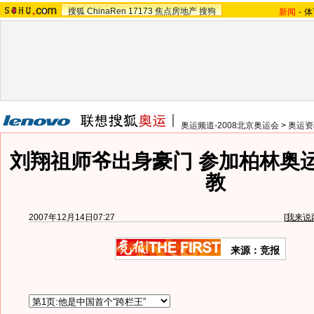
搜狐
ChinaRen
17173
焦点房地产
搜狗
新闻
-
体
奥运频道-2008北京奥运会
>
奥运资
刘翔祖师爷出身豪门 参加柏林奥
教
2007年12月14日07:27
[
我来说
来源：竞报