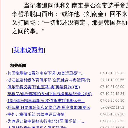
当记者追问他和刘南奎是否会带选手参
李哲承脱口而出：“或许他（刘南奎）回不来
又打圆场：“一切都还没有定，那是韩国乒
之间的事。”
[
我来说两句
]
相关新闻
·
韩国柳承敏淡看刘南奎下课 08奥运卫冕计...
07-12-13 09:12
·
浙江创建村级体育俱乐部(全民健身与奥运同行)
07-11-13 00:55
·
俱乐部将义卖"汗血宝马"换"奥运良驹"(图)
07-10-31 08:00
·
草根DV俱乐部筹拍系列平民视角奥运纪录片(图)
07-10-22 15:24
·
13秒俱乐部再添新员 罗伯斯成刘翔奥运最...
07-09-25 06:10
·
朴智星:只要俱乐部和足协允许 愿意参加08奥运
07-09-22 11:52
·
中外儿童俱乐部 共绘奥运四海情
07-08-13 09:26
·
为奥运让路中超欲实行南北分区 俱乐部一...
07-08-09 02:22