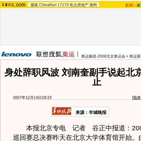
搜狐
ChinaRen
17173
焦点房地产
搜狗
新闻
-
体
奥运频道-2008北京奥运会
>
奥运新
身处辞职风波 刘南奎副手说起北
止
2007年12月14日18:15
[
我来
来源：羊城晚报
本报北京专电 记者 谷正中报道：200
巡回赛总决赛昨天在北京大学体育馆开始。