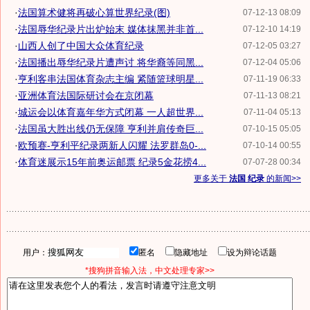
·
法国算术健将再破心算世界纪录(图)
07-12-13 08:09
·
法国辱华纪录片出炉始末 媒体抹黑并非首...
07-12-10 14:19
·
山西人创了中国大众体育纪录
07-12-05 03:27
·
法国播出辱华纪录片遭声讨 将华裔等同黑...
07-12-04 05:06
·
亨利客串法国体育杂志主编 紧随篮球明星...
07-11-19 06:33
·
亚洲体育法国际研讨会在京闭幕
07-11-13 08:21
·
城运会以体育嘉年华方式闭幕 一人超世界...
07-11-04 05:13
·
法国虽大胜出线仍无保障 亨利并肩传奇巨...
07-10-15 05:05
·
欧预赛-亨利平纪录两新人闪耀 法罗群岛0-...
07-10-14 00:55
·
体育迷展示15年前奥运邮票 纪录5金花捞4...
07-07-28 00:34
更多关于
法国 纪录
的新闻>>
用户：
匿名
隐藏地址
设为辩论话题
*搜狗拼音输入法，中文处理专家>>