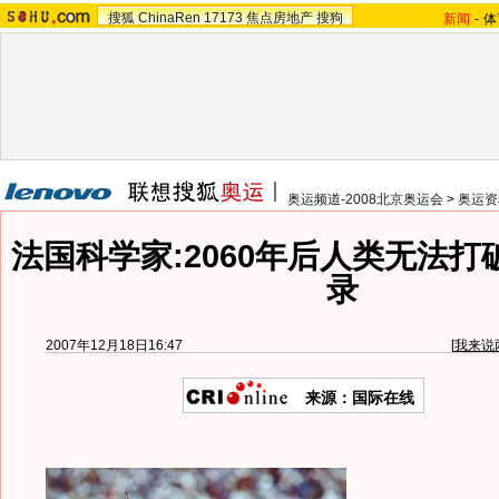
搜狐
ChinaRen
17173
焦点房地产
搜狗
新闻
-
体
奥运频道-2008北京奥运会
>
奥运资
法国科学家:2060年后人类无法
录
2007年12月18日16:47
[
我来说
来源：国际在线