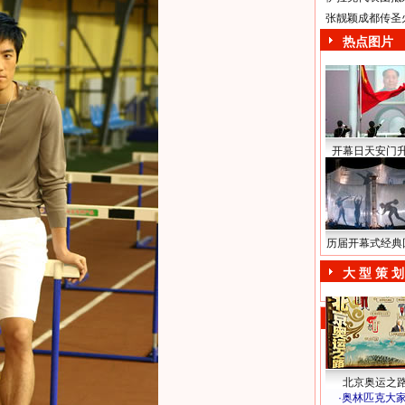
张靓颖成都传圣
热点图片
开幕日天安门
历届开幕式经典
大 型 策 划
北京奥运之
·
奥林匹克大