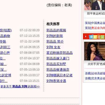
(责任编辑：老满)
郎平奥运村试
策划|
中国奥运金
相关推荐
策划|
奥运会为
(组图)
郭晶晶的视频
07-12-22 00:20
晶晶购物
刘翔的新闻
07-12-13 15:25
望夺魁
郭晶晶 简介
07-11-22 14:08
晶列前三
刘翔 女友
07-10-26 09:15
 讲心声
霍启刚抛弃郭晶晶
07-08-08 07:05
...
郭晶晶嫁入豪门
07-07-04 10:37
...
郭晶晶买别墅
07-07-04 06:09
火炬手演“色戒
...
郭晶晶惨遭抛弃
07-05-13 09:10
连载|
运动员超
比赵宏博
刘翔嘲讽日本记者
07-05-13 03:17
连载|
北京奥运
...
刘翔香港冷遇
07-04-13 15:21
更多关于
郭晶晶 刘翔
的新闻>>