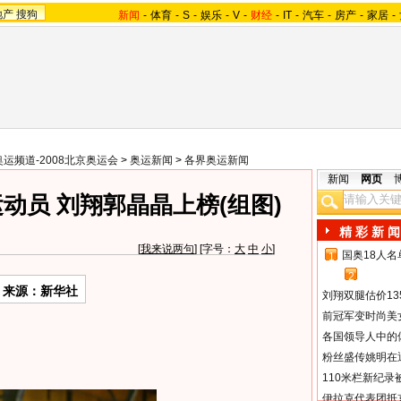
地产
搜狗
新闻
-
体育
-
S
-
娱乐
-
V
-
财经
-
IT
-
汽车
-
房产
-
家居
-
奥运频道-2008北京奥运会
>
奥运新闻
>
各界奥运新闻
新闻
网页
动员 刘翔郭晶晶上榜(组图)
精 彩 新 闻
[
我来说两句
] [字号：
大
中
小
]
国奥18人
1
2
来源：新华社
刘翔双腿估价13
前冠军变时尚美
各国领导人中的
粉丝盛传姚明在通
110米栏新纪录
伊拉克代表团抵京