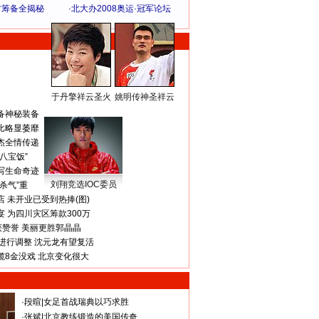
方筹备全揭秘
·
北大办2008奥运·冠军论坛
于丹擎祥云圣火
姚明传神圣祥云
体 育 热 点
备神秘装备
比略显萎靡
杰全情传递
八宝饭”
写生命奇迹
刘翔竞选IOC委员
杀气”重
 未开业已受到热捧(图)
 为四川灾区筹款300万
获赞誉 美丽更胜郭晶晶
进行调整 沈元龙有望复活
揽8金没戏 北京变化很大
·
段暄
|
女足首战瑞典以巧求胜
·
张斌
|
北京教练锻造的美国传奇