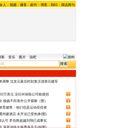
女人
-
视频
-
播客
-
邮件
-
博客
-
BBS
-
我说两句
博客
音乐
图片
说吧
名单调整 沈龙元最后时刻复活顶替吕建军
50万美元 没任何保险公司敢接招
3
女 杨扬不拒老外公开索吻（图）
4
体育健将：他们也是运动佼佼者
5
州建酒店 未开业已受热捧(图)
6
被认可 罗伯斯超越刘翔已成事实
7
 冒死训练女将秀美非凡(组图)
8