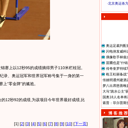
·
北京奥运各
奥 运 视 频
奥运足裁判配
闪电侠发威科
偶像歌手林俊
苗圃也是“什锦
赛上以12秒95的成绩摘得男子110米栏桂冠。
传奇奎罗特续
枪王杜丽备战“
纪录、奥运冠军和世界冠军称号集于一身的第一
传姚明通州建酒店
赛上“零金牌”的尴尬。
梦八出席慈善晚宴
大马“跳水公主”
国奥18人名单将
12秒92的成绩,为该项目今年世界最好成绩,比
索普：菲尔普斯
博 客 推 荐
[1] [
2
] [
3
] [
4
] [
5
] [
6
] [
7
] [
8
] [
9
] [
10
] [
下一页
]