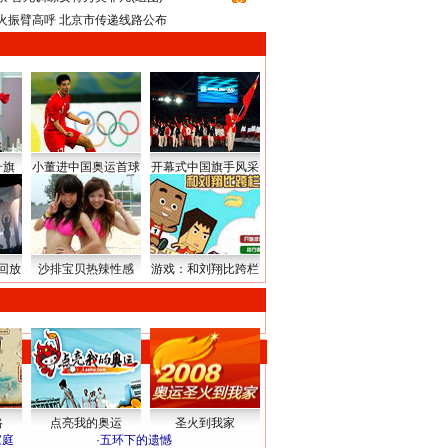
火振臂高呼 北京市传递线路公布
升旗
小董进中国奥运首球
开幕式中国旗手风采
回放
沙排宝贝热辣性感
游戏：和刘翔比跨栏
路
点亮我的奥运
圣火到我家
家庭
·
五环下的遗憾