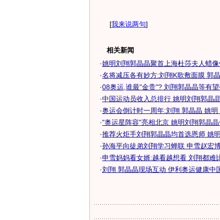
[
我来说两句
]
相关新闻
·
姚明刘翔郭晶晶聚首上海杜莎夫人蜡像馆
·
名将减压各有妙方:刘翔K歌敷面膜 郭
·
08奥运,谁最"金贵"? 刘翔郭晶晶等有
·
中国运动员收入总排行 姚明刘翔郭晶
·
奥运会倒计时一周年:刘翔 郭晶晶 姚明
·
"奥运星阵容"亮相北京 姚明刘翔郭晶晶位
·
推荐火炬手刘翔郭晶晶均首选恩师 姚明秘
·
孙海平向徒弟刘翔学习蝉联 申雪赵宏博深
·
申雪妈妈看女婿:越看越想看 刘翔都难
·
刘翔 郭晶晶现场互动 伊利奥运健康中国行