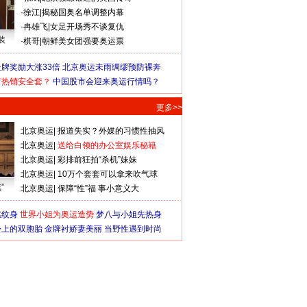
·
徐江
|
揭秘国奥名单调整内幕
·
冉雄飞
|
女足开场秀不谈复仇
装
·
棋哥
|
朝鲜美女团强要奥运票
牌奖励大涨33倍
北京奥运未雨绸缪预防裸奔
何热销安全套？
中国股市会迎来奥运行情吗？
更多>>
北京奥运
|
报道失实？外媒的习惯性抽风
北京奥运
|
送给白领的办公室娱乐秘籍
北京奥运
|
彩排前狂拍“杀机”妹妹
北京奥运
|
10万个套套可以拿来吹气球
”
北京奥运
|
保障“性”福 事小意义大
猛纹身
世界小姐为奥运造势
梦八与小姐先热身
会上的双胞胎
金牌衬娇妻美丽
当野性遇到时尚