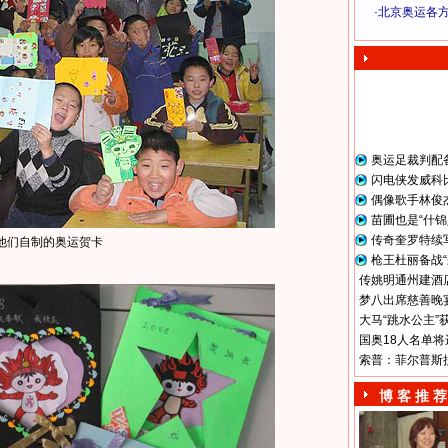
·
北京奥运各
奥 运 视 频
奥运足裁判配
闪电侠发威科
偶像歌手林俊
苗圃也是“什锦
传奇奎罗特续
他们自制的奥运贺卡
枪王杜丽备战“
传姚明通州建酒店
梦八出席慈善晚宴
大马“跳水公主”
国奥18人名单将
索普：菲尔普斯
博 客 推 荐