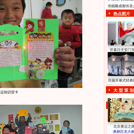
张靓颖成都传圣
热点图片
开幕日天安门
历届开幕式经典
大 型 策 划
奥运知识贺卡
北京奥运之
·
奥林匹克大