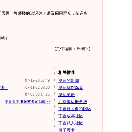
居民、教师楼的离退休老师及周围群众，传递奥
范帆）
(责任编辑：严国平)
相关推荐
奥运的新闻
07-12-26 07:49
...
奥运场馆鸟巢
07-11-22 08:06
奥运英语
07-02-02 14:35
北京奥运概念股
更多关于
奥运贺卡
的新闻>>
丁香社区自拍图区
丁香成年社区
丁香城人社区
电子贺卡