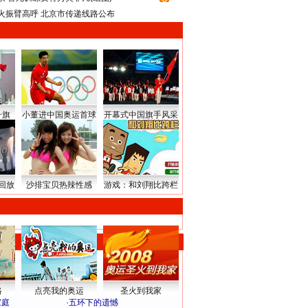
火振臂高呼 北京市传递线路公布
升旗
小董进中国奥运首球
开幕式中国旗手风采
回放
沙排宝贝热辣性感
游戏：和刘翔比跨栏
路
点亮我的奥运
圣火到我家
家庭
·
五环下的遗憾