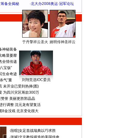
方筹备全揭秘
·
北大办2008奥运·冠军论坛
于丹擎祥云圣火
姚明传神圣祥云
体 育 热 点
备神秘装备
比略显萎靡
杰全情传递
八宝饭”
写生命奇迹
刘翔竞选IOC委员
杀气”重
 未开业已受到热捧(图)
 为四川灾区筹款300万
获赞誉 美丽更胜郭晶晶
进行调整 沈元龙有望复活
揽8金没戏 北京变化很大
·
段暄
|
女足首战瑞典以巧求胜
·
张斌
|
北京教练锻造的美国传奇