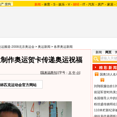
地产
搜狗
新闻
-
体育
-
S
-
娱乐
-
V
-
财经
-
IT
-
汽车
-
房产
-
家居
-
奥运频道-2008北京奥运会
>
奥运新闻
>
各界奥运新闻
新闻
网页
生制作奥运贺卡传递奥运祝福
精 彩 新 闻
[
我来说两句
] [字号：
大
中
小
]
国奥18人
1
2
奥林匹克运动会官方网站
刘翔双腿估价13
前冠军变时尚美
各国领导人中的
粉丝盛传姚明在通
110米栏新纪录
伊拉克代表团抵京