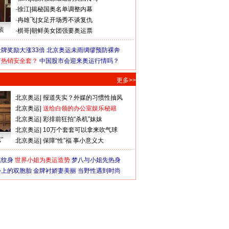
·
徐江
|
揭秘国奥名单调整内幕
·
冉雄飞
|
女足开场秀不谈复仇
装
·
棋哥
|
朝鲜美女团强要奥运票
牌奖励大涨33倍
北京奥运未雨绸缪预防裸奔
何热销安全套？
中国股市会迎来奥运行情吗？
更多>>
北京奥运
|
报道失实？外媒的习惯性抽风
北京奥运
|
送给白领的办公室娱乐秘籍
北京奥运
|
彩排前狂拍“杀机”妹妹
北京奥运
|
10万个套套可以拿来吹气球
”
北京奥运
|
保障“性”福 事小意义大
猛纹身
世界小姐为奥运造势
梦八与小姐先热身
会上的双胞胎
金牌衬娇妻美丽
当野性遇到时尚