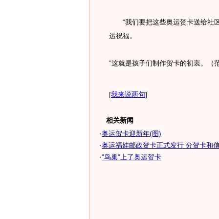
“我们要把这些奥运贺卡送给社区
运祝福。
”这就是孩子们制作贺卡的初衷。（
[
我来说两句
]
相关新闻
·
奥运贺卡迎新年(图)
·
奥运福娃邮政贺卡正式发行 分贺卡和信卡
·
"鸟巢"上了奥运贺卡