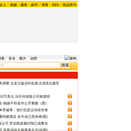
女人
-
视频
-
播客
-
邮件
-
博客
-
BBS
-
我说两句
博客
音乐
图片
说吧
名单调整 沈龙元最后时刻复活顶替吕建军
50万美元 没任何保险公司敢接招
3
女 杨扬不拒老外公开索吻（图）
4
体育健将：他们也是运动佼佼者
5
州建酒店 未开业已受热捧(图)
6
被认可 罗伯斯超越刘翔已成事实
7
 冒死训练女将秀美非凡(组图)
8