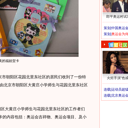
郎平奥运村试
策划|
中国奥运金
策划|
奥运会为
美的福娃贺卡
京市朝阳区花园北里东社区的居民们收到了一份特
火炬手演“色戒
由北京市朝阳区大黄庄小学师生与花园北里东社区
连载|
运动员超
连载|
北京奥运
阳区大黄庄小学师生与花园北里东社区的工作者们
贺卡的内容包括：奥运会吉祥物、奥运会项目、及小