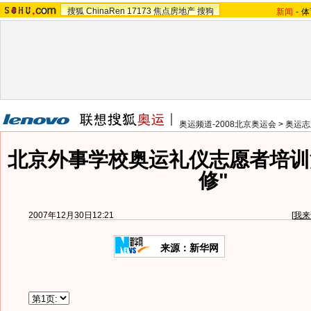
搜狐
ChinaRen
17173
焦点房地产
搜狗
新闻
-
体
奥运频道-2008北京奥运会
>
奥运志
北京外事学校奥运礼仪志愿者培训
修"
2007年12月30日12:21
[
我来
来源：新华网