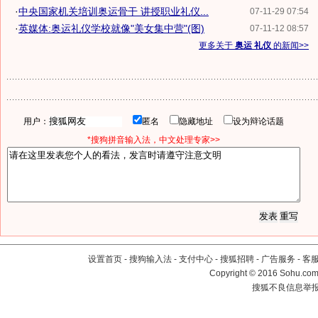
·
中央国家机关培训奥运骨干 讲授职业礼仪...
07-11-29 07:54
·
英媒体:奥运礼仪学校就像"美女集中营"(图)
07-11-12 08:57
更多关于
奥运 礼仪
的新闻>>
用户：
匿名
隐藏地址
设为辩论话题
*搜狗拼音输入法，中文处理专家>>
设置首页
-
搜狗输入法
-
支付中心
-
搜狐招聘
-
广告服务
-
客
Copyright
©
2016 Sohu.com 
搜狐不良信息举