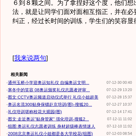
６到８颗之间。为了拿捏好这个度，他们想
法，就是让同学们面对面相互指正，并在必
纠正，经过长时间的训练，学生们的笑容显
[
我来说两句
]
相关新闻
·
通州玉桥小学迎奥运知礼仪 自编奥运文明...
07-12-30 00:40
·
寒冬中的笑容 08奥运颁奖礼仪志愿者评审...
07-12-29 13:20
·
图文:CCTV奥运频道启动仪式举行 礼仪小姐超美
07-12-28 15:37
·
奥运名流300贴身保镖赴京培训(图)-搜狐20...
07-12-27 10:37
·
礼仪培训堪称校花大观园(图)
07-12-14 17:41
·
图文:走近奥运"贴身管家" 强化培训-搜狐2...
07-12-11 11:02
·
组图:奥运礼仪志愿者训练 身材超级棒表情迷人
07-12-10 11:02
·
2008北京奥运礼仪小姐都是各大学校花(组图)
07-12-03 08:54