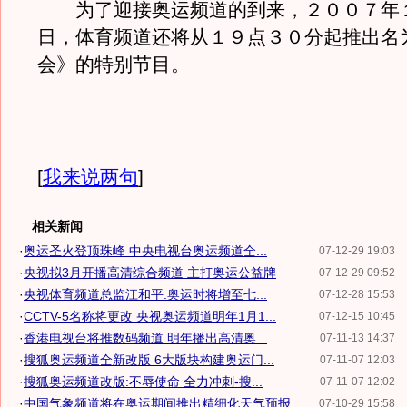
为了迎接奥运频道的到来，２００７年
日，体育频道还将从１９点３０分起推出名
会》的特别节目。
[
我来说两句
]
相关新闻
·
奥运圣火登顶珠峰 中央电视台奥运频道全...
07-12-29 19:03
·
央视拟3月开播高清综合频道 主打奥运公益牌
07-12-29 09:52
·
央视体育频道总监江和平:奥运时将增至七...
07-12-28 15:53
·
CCTV-5名称将更改 央视奥运频道明年1月1...
07-12-15 10:45
·
香港电视台将推数码频道 明年播出高清奥...
07-11-13 14:37
·
搜狐奥运频道全新改版 6大版块构建奥运门...
07-11-07 12:03
·
搜狐奥运频道改版:不辱使命 全力冲刺-搜...
07-11-07 12:02
·
中国气象频道将在奥运期间推出精细化天气预报
07-10-29 15:58