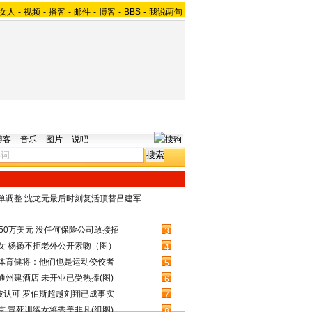
女人
-
视频
-
播客
-
邮件
-
博客
-
BBS
-
我说两句
博客
音乐
图片
说吧
名单调整 沈龙元最后时刻复活顶替吕建军
50万美元 没任何保险公司敢接招
3
女 杨扬不拒老外公开索吻（图）
4
体育健将：他们也是运动佼佼者
5
州建酒店 未开业已受热捧(图)
6
被认可 罗伯斯超越刘翔已成事实
7
 冒死训练女将秀美非凡(组图)
8