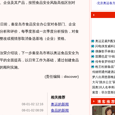
企业及其产品，按照食品安全风险高低区别对
·
北京奥运各
奥 运 视 频
日前，秦皇岛市食品安全办公室对各部门、企业
分析和评价，每季度形成一次季度分析报告，对食
整改或视情形取消备选基地（企业）资格。
奥运足裁判配
闪电侠发威科
偶像歌手林俊
荣介绍说，下一步秦皇岛市将以奥运食品安全为
苗圃也是“什锦
平的全面提高，以日常工作为基础，通过创建食品
传奇奎罗特续
枪王杜丽备战“
的顺利实施。
传姚明通州建酒店
(责任编辑：discover)
梦八出席慈善晚宴
大马“跳水公主”
国奥18人名单将
索普：菲尔普斯
相关推荐
博 客 推 荐
奥运的新闻
08-01-02 12:16
食品的新闻
08-01-02 08:09