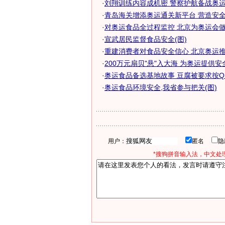
·
刘翔训练内容成机密 警察护航备战奥运会
·
青岛海关增添奥运通关新平台 营造安全监
·
对奥运食品全过程监控 北京为奥运会
·
宣武居民监督食品安全(图)
·
重建消费者对食品安全信心 北京奥运推动
·
200万元扇贝"悬"入大海 为奥运提供安
·
奥运食品备选基地故事 豆腐被要求按QS标
·
奥运食品环境安全,我省参与把关(图)
用户：
匿名
*搜狗拼音输入法，中文处理