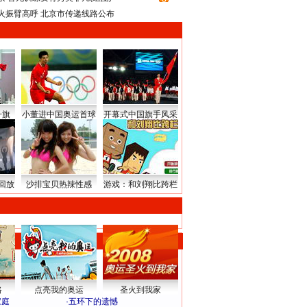
火振臂高呼 北京市传递线路公布
升旗
小董进中国奥运首球
开幕式中国旗手风采
回放
沙排宝贝热辣性感
游戏：和刘翔比跨栏
路
点亮我的奥运
圣火到我家
家庭
·
五环下的遗憾