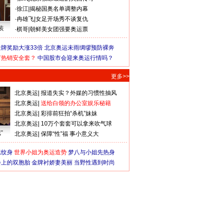
·
徐江
|
揭秘国奥名单调整内幕
·
冉雄飞
|
女足开场秀不谈复仇
装
·
棋哥
|
朝鲜美女团强要奥运票
牌奖励大涨33倍
北京奥运未雨绸缪预防裸奔
何热销安全套？
中国股市会迎来奥运行情吗？
更多>>
北京奥运
|
报道失实？外媒的习惯性抽风
北京奥运
|
送给白领的办公室娱乐秘籍
北京奥运
|
彩排前狂拍“杀机”妹妹
北京奥运
|
10万个套套可以拿来吹气球
”
北京奥运
|
保障“性”福 事小意义大
猛纹身
世界小姐为奥运造势
梦八与小姐先热身
会上的双胞胎
金牌衬娇妻美丽
当野性遇到时尚