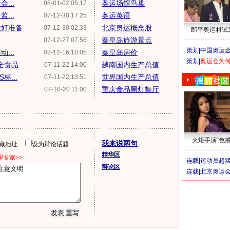
...
奥运场馆鸟巢
08-01-02 05:17
...
奥运英语
07-12-30 17:25
做好准备
北京奥运概念股
07-12-30 02:33
郎平奥运村试
秦皇岛旅游景点
07-12-27 07:56
策划|
中国奥运金
...
秦皇岛房价
07-12-16 10:05
策划|
奥运会为
全食品
越南国内生产总值
07-11-22 14:00
...
世界国内生产总值
07-11-22 13:51
重庆食品黑灯舞厅
07-10-20 11:00
火炬手演“色戒
我来说两句
隐藏地址
设为辩论话题
精华区
专家>>
连载|
运动员超
辩论区
连载|
北京奥运