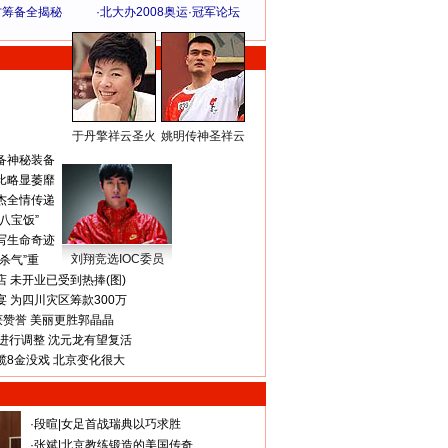
方筹备全揭秘
·
北大办2008奥运·冠军论坛
于丹擎祥云圣火
姚明传神圣祥云
体 育 热 点
备神秘装备
比略显萎靡
杰全情传递
八宝饭”
写生命奇迹
刘翔竞选IOC委员
杀气”重
 未开业已受到热捧(图)
 为四川灾区筹款300万
获赞誉 美丽更胜郭晶晶
进行调整 沈元龙有望复活
揽8金没戏 北京变化很大
·
段暄
|
女足首战瑞典以巧求胜
·
张斌
|
北京教练锻造的美国传奇