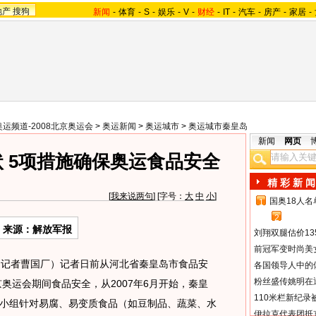
地产
搜狗
新闻
-
体育
-
S
-
娱乐
-
V
-
财经
-
IT
-
汽车
-
房产
-
家居
-
奥运频道-2008北京奥运会
>
奥运新闻
>
奥运城市
>
奥运城市秦皇岛
新闻
网页
 5项措施确保奥运食品安全
精 彩 新 闻
[
我来说两句
] [字号：
大
中
小
]
国奥18人
1
2
来源：解放军报
刘翔双腿估价13
前冠军变时尚美
记者曹国厂）记者日前从河北省秦皇岛市食品安
各国领导人中的
粉丝盛传姚明在通
京奥运会期间食品安全，从2007年6月开始，秦皇
110米栏新纪录
小组针对易腐、易变质食品（如豆制品、蔬菜、水
伊拉克代表团抵京