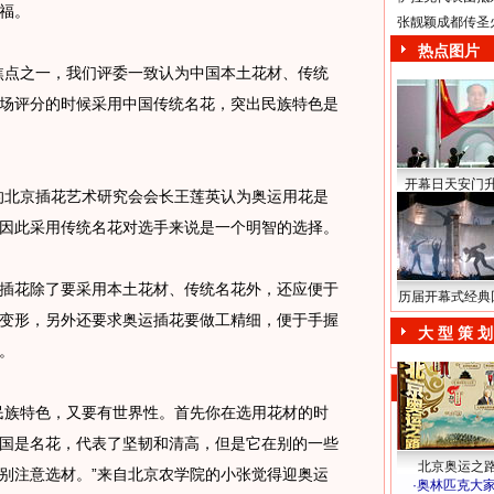
福。
张靓颖成都传圣
热点图片
点之一，我们评委一致认为中国本土花材、传统
场评分的时候采用中国传统名花，突出民族特色是
开幕日天安门
的北京插花艺术研究会会长王莲英认为奥运用花是
因此采用传统名花对选手来说是一个明智的选择。
花除了要采用本土花材、传统名花外，还应便于
历届开幕式经典
变形，另外还要求奥运插花要做工精细，便于手握
大 型 策 划
。
族特色，又要有世界性。首先你在选用花材的时
国是名花，代表了坚韧和清高，但是它在别的一些
北京奥运之
别注意选材。”来自北京农学院的小张觉得迎奥运
·
奥林匹克大