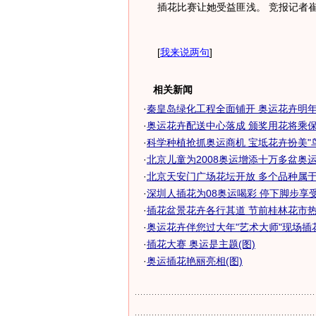
插花比赛让她受益匪浅。 竞报记者崔
[
我来说两句
]
相关新闻
·
秦皇岛绿化工程全面铺开 奥运花卉明年开
·
奥运花卉配送中心落成 颁奖用花将乘保鲜
·
科学种植抢抓奥运商机 宝坻花卉扮美"
·
北京儿童为2008奥运增添十万多盆奥运
·
北京天安门广场花坛开放 多个品种属于奥
·
深圳人插花为08奥运喝彩 停下脚步享受其
·
插花盆景花卉各行其道 节前桂林花市
·
奥运花卉伴您过大年"艺术大师"现场插花
·
插花大赛 奥运是主题(图)
·
奥运插花艳丽亮相(图)