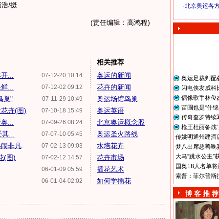
浩/摄
·
北京奥运各
奥 运 视 频
(责任编辑：高鸿程)
相关推荐
...
奥运的新闻
07-12-20 10:14
奥运足裁判配
...
花卉的新闻
07-12-02 09:12
闪电侠发威科
偶像歌手林俊
鸟巢"
奥运场馆鸟巢
07-11-29 10:49
苗圃也是“什锦
花卉(图)
奥运英语
07-10-18 15:49
传奇奎罗特续
...
北京奥运概念股
07-09-26 08:24
枪王杜丽备战“
...
奥运圣火路线
07-07-10 05:45
传姚明通州建酒店
热闹非凡
水培花卉
07-02-13 09:03
梦八出席慈善晚宴
大马“跳水公主”
(图)
花卉市场
07-02-12 14:57
国奥18人名单将
插花艺术
06-01-09 05:59
索普：菲尔普斯
如何学插花
06-01-04 02:02
博 客 推 荐