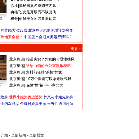
·
徐江
|
揭秘国奥名单调整内幕
·
冉雄飞
|
女足开场秀不谈复仇
装
·
棋哥
|
朝鲜美女团强要奥运票
牌奖励大涨33倍
北京奥运未雨绸缪预防裸奔
何热销安全套？
中国股市会迎来奥运行情吗？
更多>>
北京奥运
|
报道失实？外媒的习惯性抽风
北京奥运
|
送给白领的办公室娱乐秘籍
北京奥运
|
彩排前狂拍“杀机”妹妹
北京奥运
|
10万个套套可以拿来吹气球
”
北京奥运
|
保障“性”福 事小意义大
猛纹身
世界小姐为奥运造势
梦八与小姐先热身
会上的双胞胎
金牌衬娇妻美丽
当野性遇到时尚
司介绍
-
全部新闻
-
全部博文