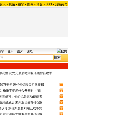
女人
-
视频
-
播客
-
邮件
-
博客
-
BBS
-
我说两句
博客
音乐
图片
说吧
名单调整 沈龙元最后时刻复活顶替吕建军
50万美元 没任何保险公司敢接招
3
女 杨扬不拒老外公开索吻（图）
4
体育健将：他们也是运动佼佼者
5
州建酒店 未开业已受热捧(图)
6
被认可 罗伯斯超越刘翔已成事实
7
 冒死训练女将秀美非凡(组图)
8