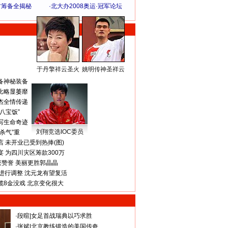
方筹备全揭秘
·
北大办2008奥运·冠军论坛
于丹擎祥云圣火
姚明传神圣祥云
体 育 热 点
备神秘装备
比略显萎靡
杰全情传递
八宝饭”
写生命奇迹
刘翔竞选IOC委员
杀气”重
 未开业已受到热捧(图)
 为四川灾区筹款300万
获赞誉 美丽更胜郭晶晶
进行调整 沈元龙有望复活
揽8金没戏 北京变化很大
·
段暄
|
女足首战瑞典以巧求胜
·
张斌
|
北京教练锻造的美国传奇