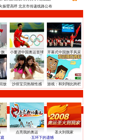
火振臂高呼 北京市传递线路公布
升旗
小董进中国奥运首球
开幕式中国旗手风采
回放
沙排宝贝热辣性感
游戏：和刘翔比跨栏
路
点亮我的奥运
圣火到我家
家庭
·
五环下的遗憾