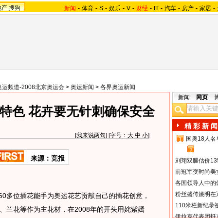
地产
搜狗
新闻
-
体育
-
S
-
娱乐
-
V
-
财经
-
IT
-
汽车
-
房产
-
家居
-
奥运频道-2008北京奥运会
>
奥运新闻
>
各界奥运新闻
新闻
网页
特色 花卉要无针刺确保安全
精 彩 新 闻
[
我来说两句
] [字号：
大
中
小
]
国奥18人
1
2
来源：竞报
刘翔双腿估价13
前冠军变时尚美
各国领导人中的
粉丝盛传姚明在通
0多位插花能手为奥运花艺贡献自己的插花创意，
110米栏新纪录
、兰花等作为主花材，在2008年的开头用姹紫嫣
伊拉克代表团抵京