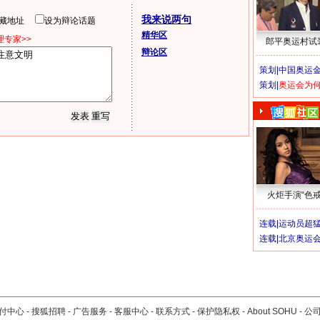
我来说两句
隐藏地址
设为辩论话题
精华区
专家>>
郎平奥运村试
辩论区
策划|
中国奥运金
策划|
奥运会为
火炬手演“色戒
连载|
运动员超
连载|
北京奥运
付中心
-
搜狐招聘
-
广告服务
-
客服中心
-
联系方式
-
保护隐私权
-
About SOHU
-
公