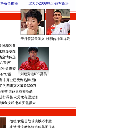
方筹备全揭秘
·
北大办2008奥运·冠军论坛
于丹擎祥云圣火
姚明传神圣祥云
体 育 热 点
备神秘装备
比略显萎靡
杰全情传递
八宝饭”
写生命奇迹
刘翔竞选IOC委员
杀气”重
 未开业已受到热捧(图)
 为四川灾区筹款300万
获赞誉 美丽更胜郭晶晶
进行调整 沈元龙有望复活
揽8金没戏 北京变化很大
·
段暄
|
女足首战瑞典以巧求胜
·
张斌
|
北京教练锻造的美国传奇