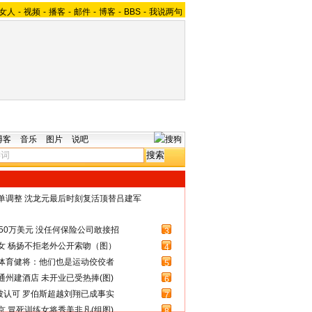
女人
-
视频
-
播客
-
邮件
-
博客
-
BBS
-
我说两句
博客
音乐
图片
说吧
名单调整 沈龙元最后时刻复活顶替吕建军
50万美元 没任何保险公司敢接招
3
女 杨扬不拒老外公开索吻（图）
4
体育健将：他们也是运动佼佼者
5
州建酒店 未开业已受热捧(图)
6
被认可 罗伯斯超越刘翔已成事实
7
 冒死训练女将秀美非凡(组图)
8