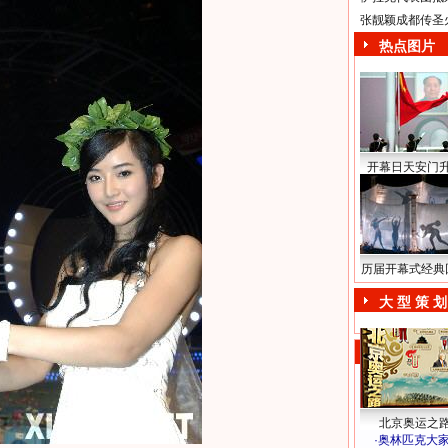
张靓颖成都传圣
热点图片
开幕日天安门
历届开幕式经典
大 型 策 划
北京奥运之
·
奥林匹克大