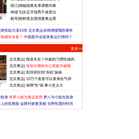
·
徐江
|
揭秘国奥名单调整内幕
·
冉雄飞
|
女足开场秀不谈复仇
装
·
棋哥
|
朝鲜美女团强要奥运票
牌奖励大涨33倍
北京奥运未雨绸缪预防裸奔
何热销安全套？
中国股市会迎来奥运行情吗？
更多>>
北京奥运
|
报道失实？外媒的习惯性抽风
北京奥运
|
送给白领的办公室娱乐秘籍
北京奥运
|
彩排前狂拍“杀机”妹妹
北京奥运
|
10万个套套可以拿来吹气球
”
北京奥运
|
保障“性”福 事小意义大
猛纹身
世界小姐为奥运造势
梦八与小姐先热身
会上的双胞胎
金牌衬娇妻美丽
当野性遇到时尚