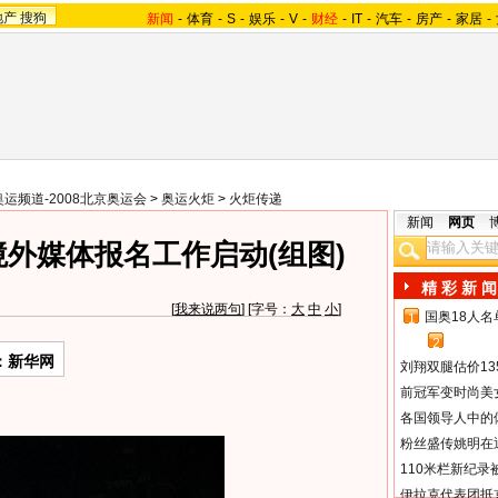
地产
搜狗
新闻
-
体育
-
S
-
娱乐
-
V
-
财经
-
IT
-
汽车
-
房产
-
家居
-
奥运频道-2008北京奥运会
>
奥运火炬
>
火炬传递
新闻
网页
外媒体报名工作启动(组图)
精 彩 新 闻
[
我来说两句
] [字号：
大
中
小
]
国奥18人
1
2
：新华网
刘翔双腿估价13
前冠军变时尚美
各国领导人中的
粉丝盛传姚明在通
110米栏新纪录
伊拉克代表团抵京