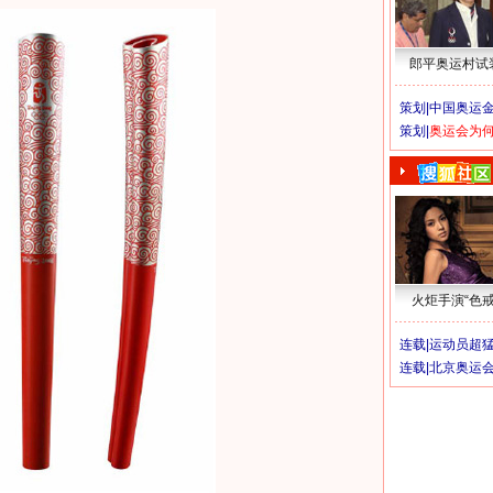
郎平奥运村试
策划|
中国奥运金
策划|
奥运会为
火炬手演“色戒
连载|
运动员超
连载|
北京奥运