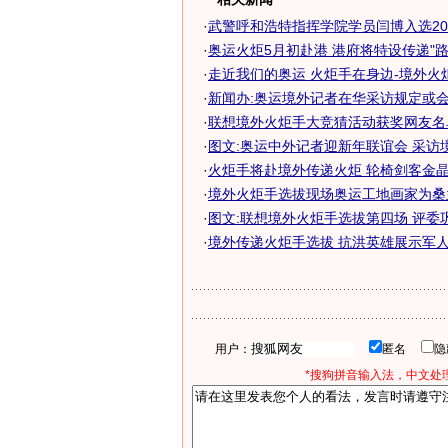
·
武警呼和浩特指挥学院学员闫博入选2008
·
奥运火炬5月初赴港 港府将特设传递"路
·
走近我们的奥运 火炬手在身边-境外火炬手
·
新闻办:奥运境外记者在华采访规定或会长
·
联想境外火炬手大竞猜活动获奖网友名
·
图文:奥运中外记者迎新年联谊会 采访
·
火炬手将赴境外传递火炬 轮椅剑客金晶脱
·
境外火炬手选拔现场奥运工地画家为桑
·
图文:联想境外火炬手选拔第四场 评委
·
境外传递火炬手选拔 抗洪英雄展示军人阳
用户：
匿名
*搜狗拼音输入法，中文处理