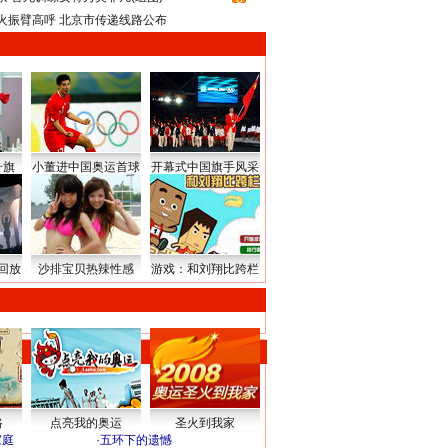
火振臂高呼 北京市传递线路公布
升旗
小董进中国奥运首球
开幕式中国旗手风采
回放
沙排宝贝热辣性感
游戏：和刘翔比跨栏
路
点亮我的奥运
圣火到我家
家庭
·
五环下的遗憾