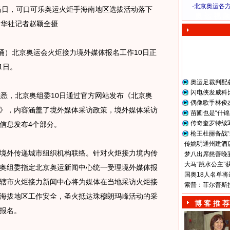
·
北京奥运各
当日，可口可乐奥运火炬手海南地区选拔活动落下
奥 运 视 频
新华社记者赵颖全摄
）北京奥运会火炬接力境外媒体报名工作10日正
1日。
奥运足裁判配
闪电侠发威科
悉，北京奥组委10日通过官方网站发布《北京奥
偶像歌手林俊
》，内容涵盖了境外媒体采访政策，境外媒体采访
苗圃也是“什锦
传奇奎罗特续
信息发布4个部分。
枪王杜丽备战“
传姚明通州建酒店
外传递城市组织机构联络。针对火炬接力境内传
梦八出席慈善晚宴
大马“跳水公主”
奥组委指定北京奥运新闻中心统一受理境外媒体报
国奥18人名单将
辖市火炬接力新闻中心将为媒体在当地采访火炬接
索普：菲尔普斯
海拔地区工作安全，圣火抵达珠穆朗玛峰活动的采
博 客 推 荐
报名。