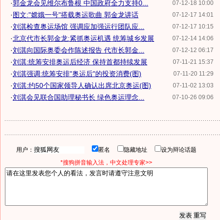
·
郭金龙会见维尔布鲁根 中国政府全力支持0...
07-12-18 10:00
·
图文:"嫦娥一号"搭载奥运歌曲 郭金龙讲话
07-12-17 14:01
·
刘淇检查奥运场馆 强调应加强运行团队应...
07-12-17 10:15
·
北京代市长郭金龙:紧抓奥运机遇 统筹城乡发展
07-12-14 14:06
·
刘淇向国际奥委会作陈述报告 代市长郭金...
07-12-12 06:17
·
刘淇:统筹安排奥运后经济 保持首都持续发展
07-11-21 15:37
·
刘淇强调:统筹安排"奥运后"的投资消费(图)
07-11-20 11:29
·
刘淇:约50个国家领导人确认出席北京奥运(图)
07-11-02 13:03
·
刘淇会见联合国助理秘书长 绿色奥运理念...
07-10-26 09:06
用户：
匿名
隐藏地址
设为辩论话题
*搜狗拼音输入法，中文处理专家>>