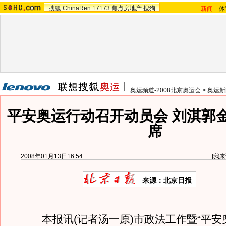
搜狐
ChinaRen
17173
焦点房地产
搜狗
新闻
-
体
奥运频道-2008北京奥运会
>
奥运新
平安奥运行动召开动员会 刘淇郭
席
2008年01月13日16:54
[
我来
来源：北京日报
本报讯(记者汤一原)市政法工作暨“平安