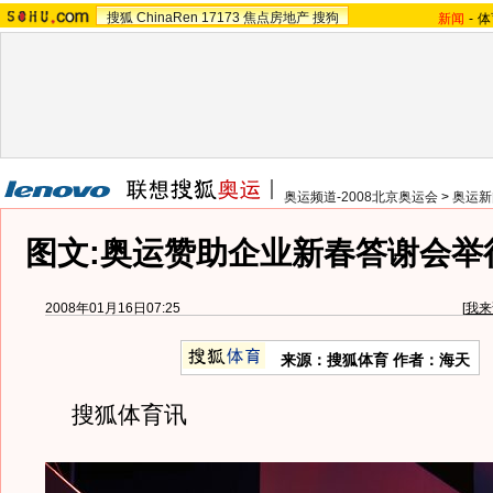
搜狐
ChinaRen
17173
焦点房地产
搜狗
新闻
-
体
奥运频道-2008北京奥运会
>
奥运新
图文:奥运赞助企业新春答谢会举
2008年01月16日07:25
[
我来
来源：搜狐体育 作者：海天
搜狐体育讯