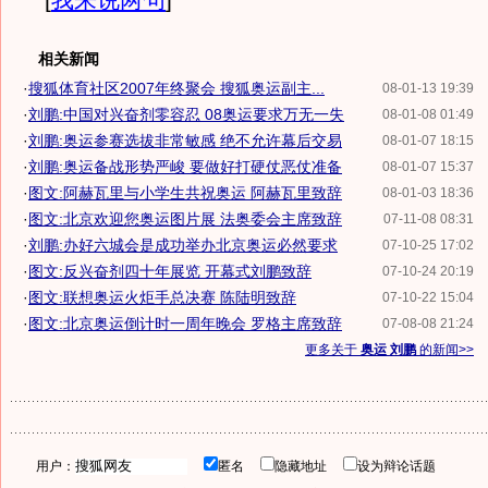
[
我来说两句
]
相关新闻
·
搜狐体育社区2007年终聚会 搜狐奥运副主...
08-01-13 19:39
·
刘鹏:中国对兴奋剂零容忍 08奥运要求万无一失
08-01-08 01:49
·
刘鹏:奥运参赛选拔非常敏感 绝不允许幕后交易
08-01-07 18:15
·
刘鹏:奥运备战形势严峻 要做好打硬仗恶仗准备
08-01-07 15:37
·
图文:阿赫瓦里与小学生共祝奥运 阿赫瓦里致辞
08-01-03 18:36
·
图文:北京欢迎您奥运图片展 法奥委会主席致辞
07-11-08 08:31
·
刘鹏:办好六城会是成功举办北京奥运必然要求
07-10-25 17:02
·
图文:反兴奋剂四十年展览 开幕式刘鹏致辞
07-10-24 20:19
·
图文:联想奥运火炬手总决赛 陈陆明致辞
07-10-22 15:04
·
图文:北京奥运倒计时一周年晚会 罗格主席致辞
07-08-08 21:24
更多关于
奥运 刘鹏
的新闻>>
用户：
匿名
隐藏地址
设为辩论话题