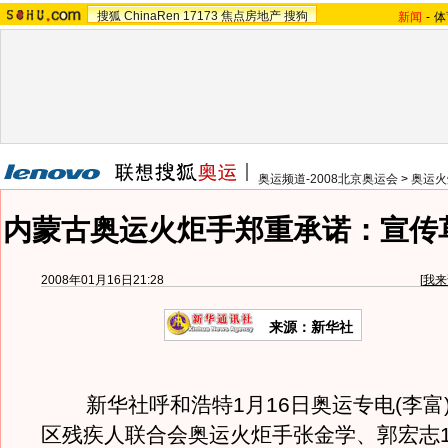
搜狐
ChinaRen
17173
焦点房地产
搜狗
新闻
-
体
奥运频道-2008北京奥运会
>
奥运火
内蒙古奥运火炬手郑重承诺：宣传
2008年01月16日21:28
[
我来
来源：新华社
新华社呼和浩特1月16日奥运专电(李富
区残疾人联合会奥运火炬手张金学、郭宏志1