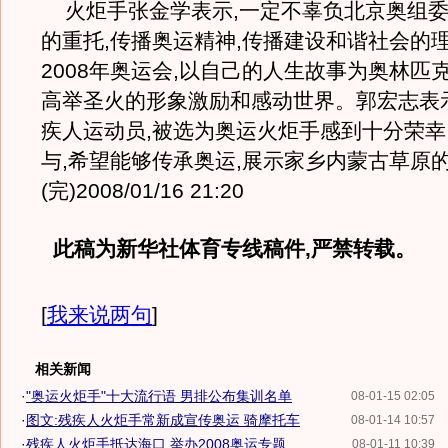
火炬手张金学表示,一定不辜负北京奥组委
的重托,传播奥运精神,传播建设和谐社会的理
2008年奥运会,以自己的人生故事为奥林匹
高举圣火的形象激励和感动世界。郭宏志表
疾人运动员,被选为奥运火炬手感到十分荣
与,希望能够传承奥运,展示家乡内蒙古草原
(完)2008/01/16 21:20
此稿为新华社体育专线稿件,严禁转载。
[
我来说两句
]
相关新闻
·
"奥运火炬手"十大流行语 男排公布集训名单
08-01-15 02:05
·
图文:残疾人火炬手常新成宣传奥运 骑摩托车
08-01-14 10:57
·
残疾人火炬手抵达海口 举办2008奥运专题...
08-01-11 10:39