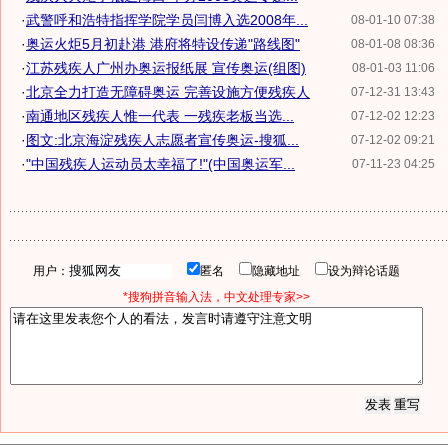
·
武警呼和浩特指挥学院学员闫博入选2008年...
08-01-10 07:38
·
奥运火炬5月初赴港 港府将特设传递"路线图"
08-01-08 08:36
·
江苏残疾人广州办奥运报纸展 宣传奥运(组图)
08-01-03 11:06
·
北京全力打造无障碍奥运 完善设施方便残疾人
07-12-31 13:43
·
南通地区残疾人惟一代表 一残疾老板当选...
07-12-02 12:23
·
图文:北京海淀残疾人志愿者宣传奥运-搜狐...
07-12-02 09:21
·
"中国残疾人运动员太幸福了!"(中国奥运军...
07-11-23 04:25
用户：
匿名
隐藏地址
设为辩论话题
*搜狗拼音输入法，中文处理专家>>