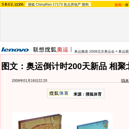
搜狐
ChinaRen
17173
焦点房地产
搜狗
新闻
-
体
奥运频道-2008北京奥运会
>
奥运观
图文：奥运倒计时200天新品 相
2008年01月18日22:20
[
我来
来源：搜狐体育