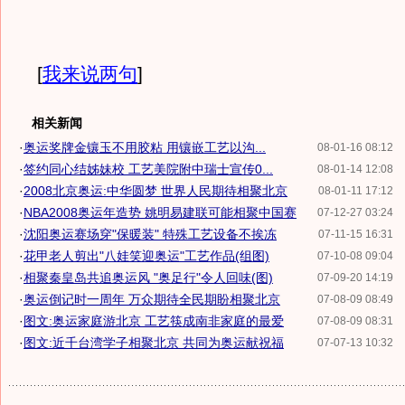
[
我来说两句
]
相关新闻
·
奥运奖牌金镶玉不用胶粘 用镶嵌工艺以沟...
08-01-16 08:12
·
签约同心结姊妹校 工艺美院附中瑞士宣传0...
08-01-14 12:08
·
2008北京奥运:中华圆梦 世界人民期待相聚北京
08-01-11 17:12
·
NBA2008奥运年造势 姚明易建联可能相聚中国赛
07-12-27 03:24
·
沈阳奥运赛场穿"保暖装" 特殊工艺设备不挨冻
07-11-15 16:31
·
花甲老人剪出"八娃笑迎奥运"工艺作品(组图)
07-10-08 09:04
·
相聚秦皇岛共追奥运风 "奥足行"令人回味(图)
07-09-20 14:19
·
奥运倒记时一周年 万众期待全民期盼相聚北京
07-08-09 08:49
·
图文:奥运家庭游北京 工艺筷成南非家庭的最爱
07-08-09 08:31
·
图文:近千台湾学子相聚北京 共同为奥运献祝福
07-07-13 10:32