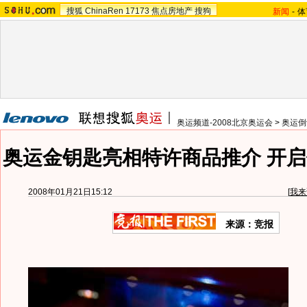
搜狐
ChinaRen
17173
焦点房地产
搜狗
新闻
-
体
奥运频道-2008北京奥运会
>
奥运倒
奥运金钥匙亮相特许商品推介 开启
2008年01月21日15:12
[
我来
来源：竞报