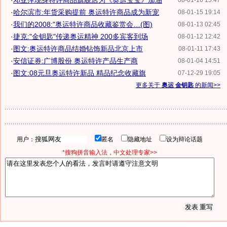
·
邓亚萍现身特许商品旗舰店为《奥运宝宝》加油
08-01-16 15:47
·
哈尔滨市:年货采购提前 奥运特许商品成为新宠
08-01-15 19:14
·
我们的2008:"奥运特许商品收藏鉴赏会…(图)
08-01-13 02:45
·
捷克:"金钥匙"传递奥运精神 200多宾客到场
08-01-12 12:42
·
图文:奥运特许商品结婚钻饰新品北京上市
08-01-11 17:43
·
安信证券:广博股份 奥运特许产品生产商
08-01-04 14:51
·
图文:08元旦奥运特许新品 精品纪念收藏旗
07-12-29 19:05
更多关于
奥运 金钥匙
的新闻>>
用户：
匿名
隐藏地址
设为辩论话题
*搜狗拼音输入法，中文处理专家>>