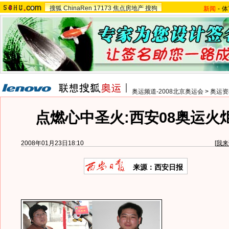
搜狐
ChinaRen
17173
焦点房地产
搜狗
新闻
-
体
奥运频道-2008北京奥运会
>
奥运资
点燃心中圣火:西安08奥运火
2008年01月23日18:10
[
我来
来源：西安日报