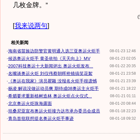
几枚金牌。”
[
我来说两句
]
相关新闻
·
海南省苗族边防警官黄明通入选三亚奥运火炬手
08-01-23 12:46
·
候选奥运火炬手 黄圣依拍《天天向上》MV
08-01-23 02:05
·
2007科技奥运十大新闻评出 奥运火炬发布...
08-01-22 20:35
·
名嘴谈奥运火炬 刘仪伟蔡朝晖抢镜搞笑花絮
08-01-21 23:58
·
《奥运在我家》演员瞿颖 没报名火炬手很遗憾
08-01-21 23:39
·
杨凌:解说没做运动员爽 期待成08奥运主火炬手
08-01-21 18:22
·
希腊要求重新植树造林 奥运火炬点火仪式...
08-01-21 01:11
·
北京奥运火炬珠海露面
08-01-20 08:44
·
坦桑尼亚宣布奥运火炬接力达市承办委员会成员
08-01-18 22:23
·
青岛首批联想提名奥运火炬手事迹
08-01-18 09:32