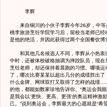
李辉
来自铜川的小伙子李辉今年26岁，中等
桃李旅游烹饪学院学习后，留校当老师已经
是他的绝活，并因此获得过两个全国餐饮博
和其他几名候选人不同，李辉从小热衷
中时，还被体校破格抽调为摔跤队员，现在
烹饪老师，却还保持着晨跑的习惯。哪项运
了，哪次比赛某某以超出几分的成绩胜出了
什么金牌、网球双打又取得了怎样的战绩…
的他，都能如数家珍地告诉你。“奥运会我
是我会以‘更快、更高、更强’的奥运精神激
己。”说到奥运会，李辉最大的心愿就是“希