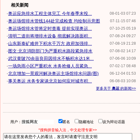
相关新闻
·
奥运应急排水工程主体完工 今年春季末投...
08-01-03 07:23
·
奥运场馆排水管线144处完成检查 均绘制示意图
07-11-15 07:46
·
奥运场馆排水管将定时查毒 提前实现奥运...
07-10-25 05:19
·
清明二道街将增排水设备 彻底解决路面积...
07-08-24 09:27
·
山东新泰矿难井下积水千万方 政府加强排...
07-08-19 21:28
·
图文:北京消防部门为严重积水路段紧急排水
07-08-02 14:17
·
武汉黄陂70余亩良田因排水不畅积水达1米...
07-06-06 10:09
·
一场急雨小区严重积水 水务抢修人员紧急...
07-02-17 08:48
·
北京增加一景观河解决奥运主场馆排水问题(图)
06-12-04 01:53
·
事关奥运 水务专家谈北京如何应对城市积...
06-08-03 10:08
更多关于
奥运
的新闻>>
用户：
匿名
隐藏地址
设为辩论话题
*搜狗拼音输入法，中文处理专家>>