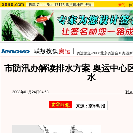
搜狐
ChinaRen
17173
焦点房地产
搜狗
新闻
-
体
奥运频道-2008北京奥运会
>
奥运新
市防汛办解读排水方案 奥运中心
水
2008年01月24日04:53
[
我来
来源：京华时报