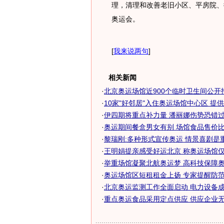
理，清理和改善老旧小区、平房院、
奥运会。
[
我来说两句
]
相关新闻
·
北京奥运场馆近900个临时卫生间公开
·
10家"好邻居"入住奥运场馆中心区 提供商
·
伊四期将重点补力量 潘丽娜伤势恐错过北
·
奥运期间餐盒男女有别 场馆食品售价比超
·
黎瑞刚:多种形式宣传奥运 情景喜剧是
·
王明娟提亲感受好运北京 称奥运场馆仅有
·
举重场馆凝聚北航奥运梦 高科技保障
·
奥运场馆区短租租金上扬 专家提醒防范空
·
北京奥运监测工作全面启动 电力设备成重
·
重点奥运食品采用定点供应 供应企业无特