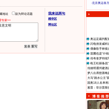
·
北京奥运各
奥 运 视 频
我来说两句
隐藏地址
设为辩论话题
精华区
专家>>
辩论区
奥运足裁判配
闪电侠发威科
偶像歌手林俊
苗圃也是“什锦
传奇奎罗特续
枪王杜丽备战“
传姚明通州建酒店
梦八出席慈善晚宴
大马“跳水公主”
国奥18人名单将
索普：菲尔普斯
博 客 推 荐