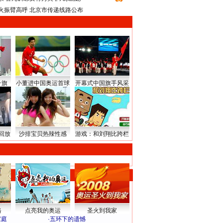
火振臂高呼 北京市传递线路公布
升旗
小董进中国奥运首球
开幕式中国旗手风采
回放
沙排宝贝热辣性感
游戏：和刘翔比跨栏
路
点亮我的奥运
圣火到我家
家庭
·
五环下的遗憾