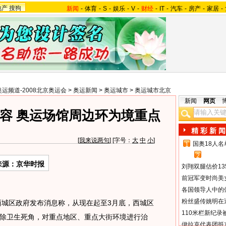
地产
搜狗
新闻
-
体育
-
S
-
娱乐
-
V
-
财经
-
IT
-
汽车
-
房产
-
家居
-
奥运频道-2008北京奥运会
>
奥运新闻
>
奥运城市
>
奥运城市北京
新闻
网页
容 奥运场馆周边环为境重点
精 彩 新 闻
[
我来说两句
] [字号：
大
中
小
]
国奥18人
1
2
来源：京华时报
刘翔双腿估价13
前冠军变时尚美
各国领导人中的
粉丝盛传姚明在通
区政府发布消息称，从现在起至3月底，西城区
110米栏新纪录
除卫生死角，对重点地区、重点大街环境进行治
伊拉克代表团抵京