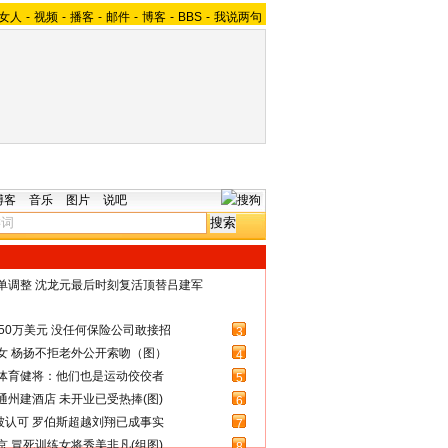
女人
-
视频
-
播客
-
邮件
-
博客
-
BBS
-
我说两句
博客
音乐
图片
说吧
名单调整 沈龙元最后时刻复活顶替吕建军
50万美元 没任何保险公司敢接招
3
女 杨扬不拒老外公开索吻（图）
4
体育健将：他们也是运动佼佼者
5
州建酒店 未开业已受热捧(图)
6
被认可 罗伯斯超越刘翔已成事实
7
 冒死训练女将秀美非凡(组图)
8