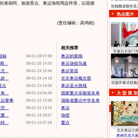
街巷胡同、旅游景点、奥运场馆周边环境，以迎接
张靓颖成都传圣
热点图片
(责任编辑：高鸿程)
相关推荐
开幕日天安门
招标
奥运的新闻
08-01-28 07:59
...
奥运场馆鸟巢
08-01-26 14:50
...
奥运英语
08-01-24 16:46
...
北京奥运概念股
08-01-24 14:18
历届开幕式经典
重点
奥运圣火路线
08-01-23 14:08
...
国家重点实验室名单
大 型 策 划
08-01-23 04:48
奥运赛事
湖南省重点中学名单
08-01-22 15:08
...
奥运
08-01-22 14:54
...
场馆
08-01-19 16:07
...
重点
08-01-15 07:29
北京奥运之
·
奥林匹克大