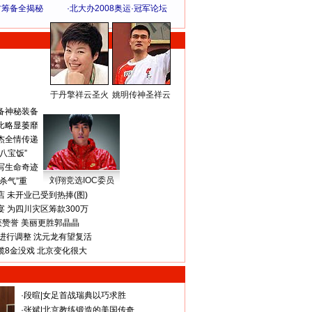
方筹备全揭秘
·
北大办2008奥运·冠军论坛
于丹擎祥云圣火
姚明传神圣祥云
体 育 热 点
备神秘装备
比略显萎靡
杰全情传递
八宝饭”
写生命奇迹
刘翔竞选IOC委员
杀气”重
 未开业已受到热捧(图)
 为四川灾区筹款300万
获赞誉 美丽更胜郭晶晶
进行调整 沈元龙有望复活
揽8金没戏 北京变化很大
·
段暄
|
女足首战瑞典以巧求胜
·
张斌
|
北京教练锻造的美国传奇