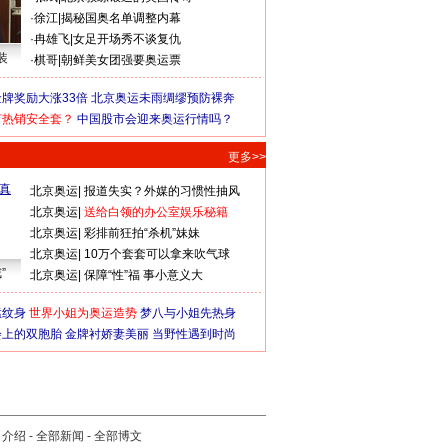
·
徐江
|
揭秘国奥名单调整内幕
·
冉雄飞
|
女足开场秀不谈复仇
装
·
棋哥
|
朝鲜美女团强要奥运票
牌奖励大涨33倍
北京奥运未雨绸缪预防裸奔
何热销安全套？
中国股市会迎来奥运行情吗？
更多>>
北京奥运
|
报道失实？外媒的习惯性抽风
北京奥运
|
送给白领的办公室娱乐秘籍
北京奥运
|
彩排前狂拍“杀机”妹妹
北京奥运
|
10万个套套可以拿来吹气球
”
北京奥运
|
保障“性”福 事小意义大
猛纹身
世界小姐为奥运造势
梦八与小姐先热身
会上的双胞胎
金牌衬娇妻美丽
当野性遇到时尚
司介绍
-
全部新闻
-
全部博文