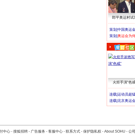
郎平奥运村试
策划|
中国奥运金
策划|
奥运会为
火炬手演“色戒
连载|
运动员超
连载|
北京奥运
付中心
-
搜狐招聘
-
广告服务
-
客服中心
-
联系方式
-
保护隐私权
-
About SOHU
-
公