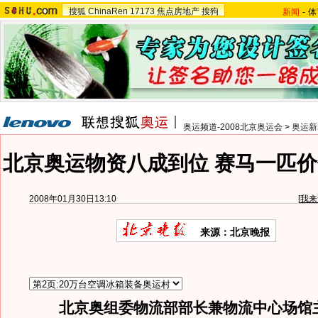
搜狐
ChinaRen
17173
焦点房地产
搜狗
新闻
-
体
奥运频道-2008北京奥运会
>
奥运新
北京奥运物资八成到位 赛马一匹价
2008年01月30日13:10
[
我来
来源：北京晚报
北京奥组委物流部部长兼物流中心场馆