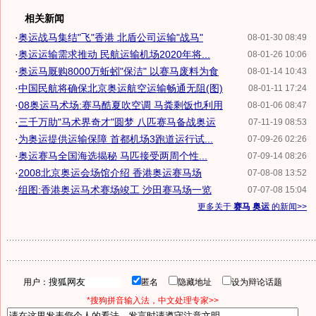
相关新闻
·
奥运战马集结"飞"香港 北盾公司运输"战马"
08-01-30 08:49
·
奥运运输需求推动 民航运输机场2020年将...
08-01-26 10:06
·
奥运马厩购8000万蚯蚓"保洁" 以赛马废料为食
08-01-14 10:43
·
中国民航将确保北京奥运航空运输畅通无阻(图)
08-01-11 17:24
·
08奥运马术场:赛马酷夏吹空调 马粪剩饭也利用
08-01-06 08:47
·
三千万助"马术界奇才"圆梦 八匹赛马备战奥运
07-11-19 08:53
·
为奥运提供运输保障 首都机场3跑道运行试...
07-09-26 02:26
·
奥运赛马全国海选揭秘 马匹接受两周个性...
07-09-14 08:26
·
2008北京奥运会场馆介绍 香港奥运赛马场
07-08-08 13:52
·
组图:香港奥运马术赛场竣工 沙田赛马场一览
07-07-08 15:04
更多关于
赛马 奥运
的新闻>>
用户：
匿名
隐藏地址
设为辩论话题
*搜狗拼音输入法，中文处理专家>>