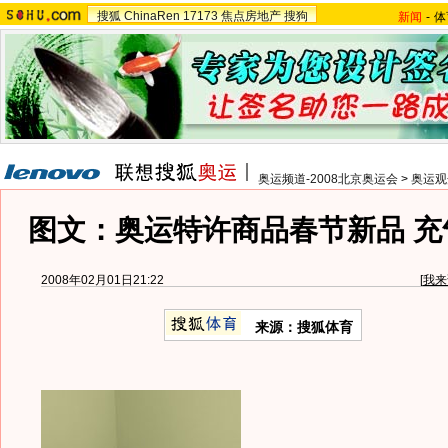
搜狐
ChinaRen
17173
焦点房地产
搜狗
新闻
-
体
奥运频道-2008北京奥运会
>
奥运观
图文：奥运特许商品春节新品 充
2008年02月01日21:22
[
我来
来源：搜狐体育