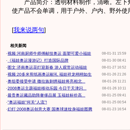
产品简介：透明材料制作，清晰。左下
使产品不会单调，用于户外、户内、野外使
[
我来说两句
]
相关新闻
·
视频:河南厨师牛师傅献技奥运 面塑可爱小福娃
08-01-31 15:59
·
《福娃奥运漫游记》打造国际品牌
08-01-30 08:41
·
图文:济南奥运花灯迎新春 游人观赏运动福娃
08-01-27 16:52
·
视频:20多米剪纸画奥运献礼 福娃祥龙栩栩如生
08-01-26 21:26
·
奥组委接受申请 撒拉族刺绣福娃将亮相北...
08-01-26 11:21
·
2008奥运主题福娃移动乐园 今日于天津闪...
08-01-26 10:11
·
最贵奥运藏品助阵奢侈品展 玉福娃标价高...
08-01-25 09:41
·
"奥运福娃"何关"人流"!
08-01-25 00:54
·
幻灯:2008奥运创意大赛 国奥球迷纹身福娃图腾
08-01-23 16:54