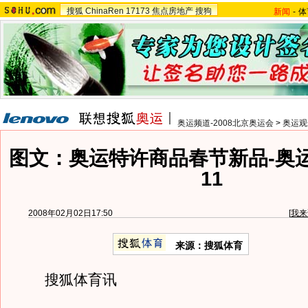
搜狐
ChinaRen
17173
焦点房地产
搜狗
新闻
-
体
奥运频道-2008北京奥运会
>
奥运观
图文：奥运特许商品春节新品-奥
11
2008年02月02日17:50
[
我来
来源：搜狐体育
搜狐体育讯