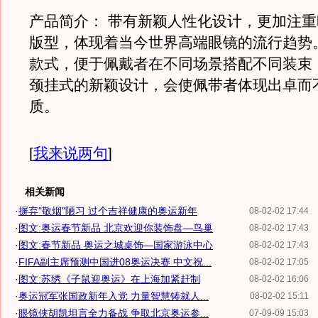
产品简介： 带有新颖人性化设计，更加注
版型，体现着当今世界高端眼镜的流行趋势。
款式，便于佩戴者在不同场景搭配不同装束
颈挂式的新颖设计，会使佩带者体现出卓而
质。
[
我来说两句
]
相关新闻
·
摒弃"敬烟"陋习 过个吉祥健康的奥运新年
08-02-02 17:44
·
图文:奥运春节新品 北京欢迎你装饰盘—鸟巢
08-02-02 17:43
·
图文:春节新品 奥运之城桌饰—国家游泳中心
08-02-02 17:43
·
FIFA副主席预测中国进08奥运决赛 中文祝...
08-02-02 17:05
·
图文:苏绣《子鼠迎奥运》在上海加紧赶制
08-02-02 16:06
·
奥运冠军张国政新年入党 力量智慧铸就人...
08-02-02 15:11
·
眼镜侠胡凯坦言全力备战 争取北京奥运参...
07-09-09 15:03