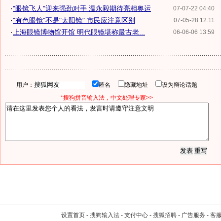
·
"眼镜飞人"迎来强劲对手 温永毅期待亮相奥运
07-07-22 04:40
·
"有色眼镜"不是"太阳镜" 市民应注意区别
07-05-28 12:11
·
上海眼镜博物馆开馆 明代眼镜堪称最古老...
06-06-06 13:59
用户：
匿名
隐藏地址
设为辩论话题
*搜狗拼音输入法，中文处理专家>>
设置首页
-
搜狗输入法
-
支付中心
-
搜狐招聘
-
广告服务
-
客