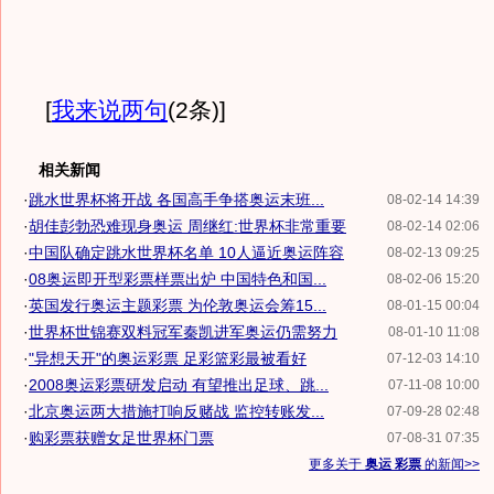
[
我来说两句
(2条)
]
相关新闻
·
跳水世界杯将开战 各国高手争搭奥运末班...
08-02-14 14:39
·
胡佳彭勃恐难现身奥运 周继红:世界杯非常重要
08-02-14 02:06
·
中国队确定跳水世界杯名单 10人逼近奥运阵容
08-02-13 09:25
·
08奥运即开型彩票样票出炉 中国特色和国...
08-02-06 15:20
·
英国发行奥运主题彩票 为伦敦奥运会筹15...
08-01-15 00:04
·
世界杯世锦赛双料冠军秦凯进军奥运仍需努力
08-01-10 11:08
·
"异想天开"的奥运彩票 足彩篮彩最被看好
07-12-03 14:10
·
2008奥运彩票研发启动 有望推出足球、跳...
07-11-08 10:00
·
北京奥运两大措施打响反赌战 监控转账发...
07-09-28 02:48
·
购彩票获赠女足世界杯门票
07-08-31 07:35
更多关于
奥运 彩票
的新闻>>