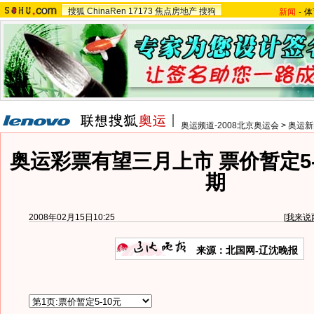
搜狐
ChinaRen
17173
焦点房地产
搜狗
新闻
-
体
奥运频道-2008北京奥运会
>
奥运新
奥运彩票有望三月上市 票价暂定5
期
2008年02月15日10:25
[
我来说
来源：北国网-辽沈晚报