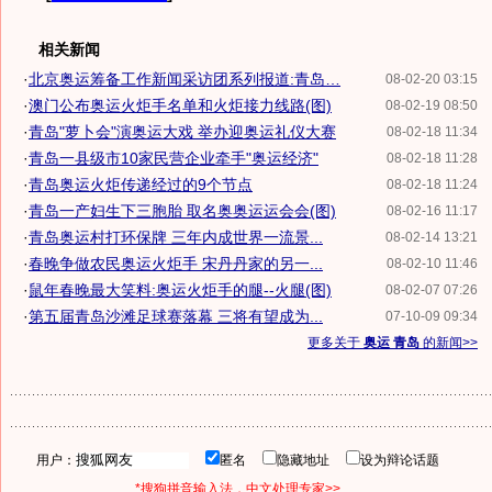
相关新闻
·
北京奥运筹备工作新闻采访团系列报道:青岛…
08-02-20 03:15
·
澳门公布奥运火炬手名单和火炬接力线路(图)
08-02-19 08:50
·
青岛"萝卜会"演奥运大戏 举办迎奥运礼仪大赛
08-02-18 11:34
·
青岛一县级市10家民营企业牵手"奥运经济"
08-02-18 11:28
·
青岛奥运火炬传递经过的9个节点
08-02-18 11:24
·
青岛一产妇生下三胞胎 取名奥奥运运会会(图)
08-02-16 11:17
·
青岛奥运村打环保牌 三年内成世界一流景...
08-02-14 13:21
·
春晚争做农民奥运火炬手 宋丹丹家的另一...
08-02-10 11:46
·
鼠年春晚最大笑料:奥运火炬手的腿--火腿(图)
08-02-07 07:26
·
第五届青岛沙滩足球赛落幕 三将有望成为...
07-10-09 09:34
更多关于
奥运 青岛
的新闻>>
用户：
匿名
隐藏地址
设为辩论话题
*搜狗拼音输入法，中文处理专家>>