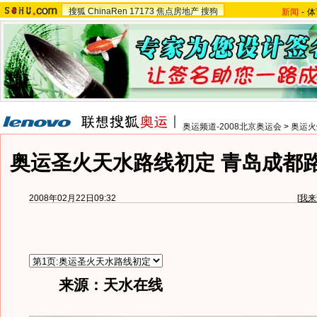
搜狐
ChinaRen
17173
焦点房地产
搜狗
新闻
-
体
奥运频道-2008北京奥运会
>
奥运火
奥运圣火天水路线初定 青岛成都
2008年02月22日09:32
[
我来
来源：天水在线