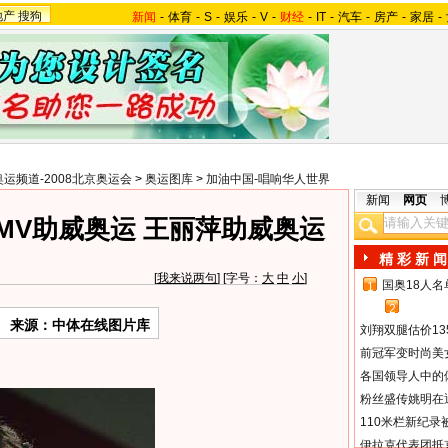
地产
搜狗
新闻
-
体育
-
S
-
娱乐
-
V
-
财经
-
IT
-
汽车
-
房产
-
家居
-
奥运频道-2008北京奥运会
>
奥运图库
>
加油中国-唱响华人世界
新闻
网页
MV助威奥运 王丽萍助威奥运
精 彩 新 闻
[
我来说两句
] [字号：
大
中
小
]
国奥18人
1
2
来源：中体在线图片库
刘翔双腿估价13
前冠军变时尚美
各国领导人中的
粉丝盛传姚明在通
110米栏新纪录
伊拉克代表团抵京