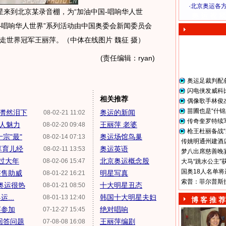
·
北京奥运各
星来到北京某录音棚，为“加油中国-唱响华人世
奥 运 视 频
—唱响华人世界”系列活动由中国奥委会新闻委员会
走世界冠军王丽萍。（中体在线图片 魏征 摄）
(责任编辑：ryan)
奥运足裁判配
闪电侠发威科
相关推荐
偶像歌手林俊
苗圃也是“什锦
潸然泪下
奥运的新闻
08-02-21 11:02
传奇奎罗特续
惊人魅力
王丽萍 老婆
08-02-20 09:48
枪王杜丽备战“
宗"最"
奥运场馆鸟巢
08-02-14 07:13
传姚明通州建酒店
享育儿经
奥运英语
08-02-11 13:53
梦八出席慈善晚宴
样过大年
北京奥运概念股
08-02-06 15:47
大马“跳水公主”
国奥18人名单将
签售助威
明星写真
08-01-22 16:21
索普：菲尔普斯
奥运很热
十大明星丑态
08-01-21 08:50
...
韩国十大明星夫妇
08-01-13 12:40
博 客 推 荐
萍参加
绝对唱响
07-12-27 15:45
回答问题
王丽萍编剧
07-08-08 16:08