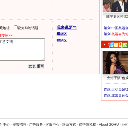
郎平奥运村试
我来说两句
隐藏地址
设为辩论话题
策划|
中国奥运金
精华区
策划|
奥运会为
专家>>
辩论区
火炬手演“色戒
连载|
运动员超
连载|
北京奥运
付中心
-
搜狐招聘
-
广告服务
-
客服中心
-
联系方式
-
保护隐私权
-
About SOHU
-
公