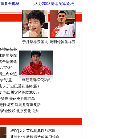
方筹备全揭秘
·
北大办2008奥运·冠军论坛
于丹擎祥云圣火
姚明传神圣祥云
体 育 热 点
备神秘装备
比略显萎靡
杰全情传递
八宝饭”
写生命奇迹
刘翔竞选IOC委员
杀气”重
 未开业已受到热捧(图)
 为四川灾区筹款300万
获赞誉 美丽更胜郭晶晶
进行调整 沈元龙有望复活
揽8金没戏 北京变化很大
·
段暄
|
女足首战瑞典以巧求胜
·
张斌
|
北京教练锻造的美国传奇