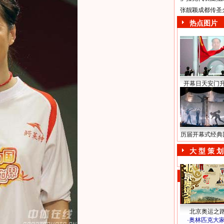
张靓颖成都传圣
热点图片
开幕日天安门
历届开幕式经典
大 型 策 划
北京奥运之
·
奥林匹克大