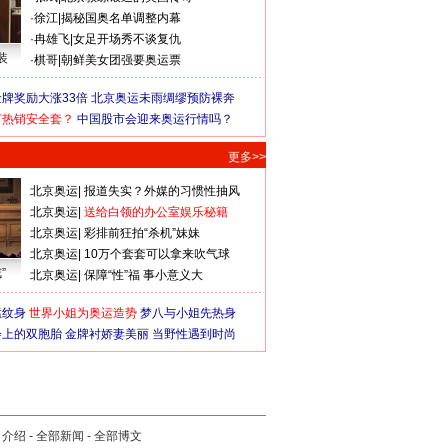
·
徐江
|
揭秘国奥名单调整内幕
·
冉雄飞
|
女足开场秀不谈复仇
装
·
棋哥
|
朝鲜美女团强要奥运票
牌奖励大涨33倍
北京奥运未雨绸缪预防裸奔
何热销安全套？
中国股市会迎来奥运行情吗？
更多>>
北京奥运
|
报道失实？外媒的习惯性抽风
北京奥运
|
送给白领的办公室娱乐秘籍
北京奥运
|
彩排前狂拍“杀机”妹妹
北京奥运
|
10万个套套可以拿来吹气球
”
北京奥运
|
保障“性”福 事小意义大
猛纹身
世界小姐为奥运造势
梦八与小姐先热身
会上的双胞胎
金牌衬娇妻美丽
当野性遇到时尚
司介绍
-
全部新闻
-
全部博文