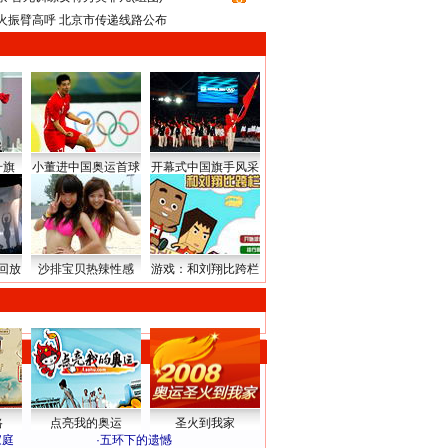
火振臂高呼 北京市传递线路公布
升旗
小董进中国奥运首球
开幕式中国旗手风采
回放
沙排宝贝热辣性感
游戏：和刘翔比跨栏
路
点亮我的奥运
圣火到我家
家庭
·
五环下的遗憾