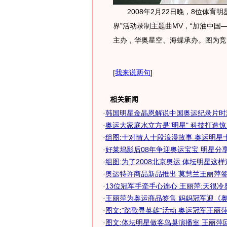
2008年2月22日晚，8位体育明
界”活动录制主题曲MV，“加油中国
主办，华奥星空、海蝶承办。图为竞
[
我来说两句
]
相关新闻
·
韩国明星金晶恩解说中国奥运纪录片时
·
奥运大家庭水立方是"明星" 科技打造
·
组图:十对情人十段浪漫故事 奥运明星十
·
好莱坞影后08年争迎奥运宝宝 明星分
·
组图:为了2008北京奥运 体坛明星这
·
奥运特许商品新品推出 莫慧兰王丽萍
·
13位冠军手牵手心连心 王丽萍:天很冷
·
王丽萍为奥运商品签售 妈妈冠军迎《奥运
·
图文:"踏歌寻英雄"活动 奥运冠军王丽
·
图文:体坛明星做客鸟巢演播室 王丽萍