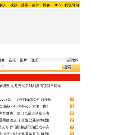
女人
-
视频
-
播客
-
邮件
-
博客
-
BBS
-
我说两句
博客
音乐
图片
说吧
名单调整 沈龙元最后时刻复活顶替吕建军
50万美元 没任何保险公司敢接招
3
女 杨扬不拒老外公开索吻（图）
4
体育健将：他们也是运动佼佼者
5
州建酒店 未开业已受热捧(图)
6
被认可 罗伯斯超越刘翔已成事实
7
 冒死训练女将秀美非凡(组图)
8