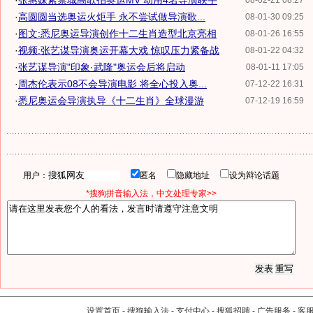
·
张惠妹紫禁城高歌拍奥运MV 动用4名导演联手
08-02-21 08:27
·
高圆圆当选奥运火炬手 永不尝试做导演歌...
08-01-30 09:25
·
图文:悉尼奥运导演创作十二生肖造型北京亮相
08-01-26 16:55
·
视频:张艺谋导演奥运开幕大戏 惊叹压力紧备战
08-01-22 04:32
·
张艺谋导演"印象·武隆"奥运会后将启动
08-01-11 17:05
·
周杰伦表示08不会导演电影 将全心投入奥...
07-12-22 16:31
·
悉尼奥运会导演执导《十二生肖》全球漫游
07-12-19 16:59
用户：
匿名
隐藏地址
设为辩论话题
*搜狗拼音输入法，中文处理专家>>
设置首页
-
搜狗输入法
-
支付中心
-
搜狐招聘
-
广告服务
-
客