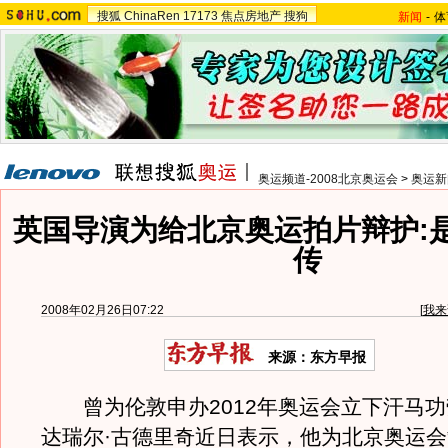
搜狐
ChinaRen
17173
焦点房地产
搜狗
新闻
-
体
奥运频道-2008北京奥运会
>
奥运新
英国导演为给北京奥运拍片辩护:
传
2008年02月26日07:22
[
我来
来源：东方早报
曾为伦敦申办2012年奥运会立下汗马功
达瑞尔·古德里奇近日表示，他为北京奥运