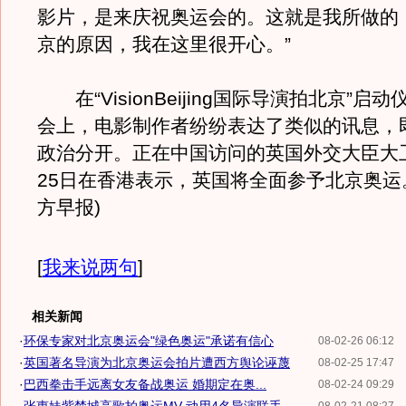
影片，是来庆祝奥运会的。这就是我所做的
京的原因，我在这里很开心。”
在“VisionBeijing国际导演拍北京”启
会上，电影制作者纷纷表达了类似的讯息，
政治分开。正在中国访问的英国外交大臣大
25日在香港表示，英国将全面参予北京奥运。
方早报)
[
我来说两句
]
相关新闻
·
环保专家对北京奥运会"绿色奥运"承诺有信心
08-02-26 06:12
·
英国著名导演为北京奥运会拍片遭西方舆论诬蔑
08-02-25 17:47
·
巴西拳击手远离女友备战奥运 婚期定在奥...
08-02-24 09:29