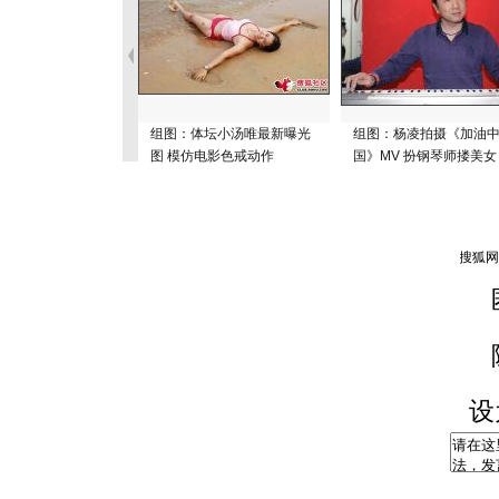
组图：体坛小汤唯最新曝光
组图：杨凌拍摄《加油
图 模仿电影色戒动作
国》MV 扮钢琴师搂美女
设