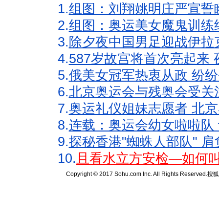
1.
组图：刘翔姚明庄严宣誓
2.
组图：奥运美女魔鬼训练
3.
除夕夜中国男足迎战伊拉
4.
587岁故宫将首次亮起来
5.
俄美女冠军热衷从政 纷纷
6.
北京奥运会与残奥会受关
7.
奥运礼仪姐妹志愿者 北京
8.
连载：奥运会幼女啦啦队 
9.
探秘香港"蜘蛛人部队" 肩
10.
且看水立方安检—如何叫
Copyright © 2017 Sohu.com Inc. All Rights Reserved