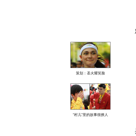
策划：圣火耀笑脸
“村儿”里的故事很撩人