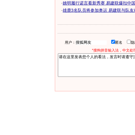
·
姚明履行诺言看新秀赛 易建联爆扣中国巨
·
雄鹿3名队员将参加奥运 易建联与队友
用户：
匿名
*搜狗拼音输入法，中文处理