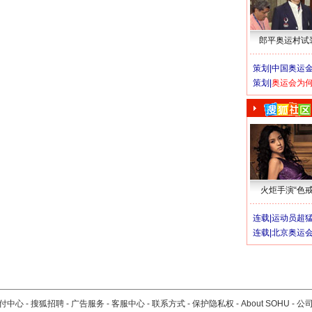
郎平奥运村试
策划|
中国奥运金
策划|
奥运会为
火炬手演“色戒
连载|
运动员超
连载|
北京奥运
付中心
-
搜狐招聘
-
广告服务
-
客服中心
-
联系方式
-
保护隐私权
-
About SOHU
-
公