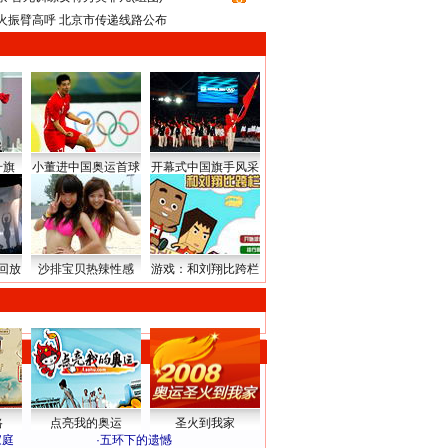
火振臂高呼 北京市传递线路公布
升旗
小董进中国奥运首球
开幕式中国旗手风采
回放
沙排宝贝热辣性感
游戏：和刘翔比跨栏
路
点亮我的奥运
圣火到我家
家庭
·
五环下的遗憾