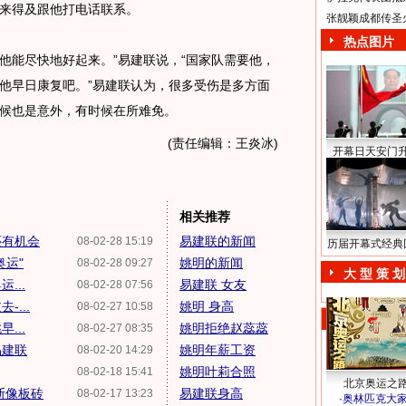
来得及跟他打电话联系。
张靓颖成都传圣
热点图片
他能尽快地好起来。”易建联说，“国家队需要他，
他早日康复吧。”易建联认为，很多受伤是多方面
候也是意外，有时候在所难免。
(责任编辑：王炎冰)
开幕日天安门
相关推荐
还有机会
易建联的新闻
08-02-28 15:19
历届开幕式经典
奥运"
姚明的新闻
08-02-28 09:27
大 型 策 划
...
易建联 女友
08-02-28 07:56
...
姚明 身高
08-02-27 10:58
...
姚明拒绝赵蕊蕊
08-02-27 08:35
易建联
姚明年薪工资
08-02-20 14:29
姚明叶莉合照
08-02-18 15:41
北京奥运之
斯像板砖
易建联身高
08-02-17 13:23
·
奥林匹克大