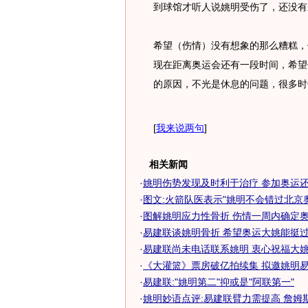
到球馆才听人说姚明受伤了，还没有
希望（伤情）没有想象的那么糟糕，
现在距离奥运会还有一段时间，希望
的原因，不光是休息的问题，很多时
[
我来说两句
]
相关新闻
·
姚明伤势发现及时利于治疗 参加奥运
·
图文:火箭队医表示"姚明不会错过北京
·
图解姚明应力性骨折 伤情一周内确定奥运
·
易建联谈姚明骨折 希望奥运大姚能挺过去-
·
易建联尚未电话联系姚明 衷心祝福大姚早
·
《大灌篮》票房破亿拍续集 拟邀姚明
·
易建联:"姚明第二"抑或是"阿联第一"
·
姚明妙语点评:易建联臂力需提高 詹姆