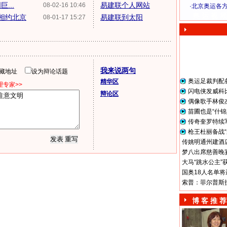
...
易建联个人网站
08-02-16 10:46
·
北京奥运各
奥 运 视 频
相约北京
易建联到太阳
08-01-17 15:27
我来说两句
隐藏地址
设为辩论话题
奥运足裁判配
精华区
专家>>
闪电侠发威科
辩论区
偶像歌手林俊
苗圃也是“什锦
传奇奎罗特续
枪王杜丽备战“
传姚明通州建酒店
梦八出席慈善晚宴
大马“跳水公主”
国奥18人名单将
索普：菲尔普斯
博 客 推 荐