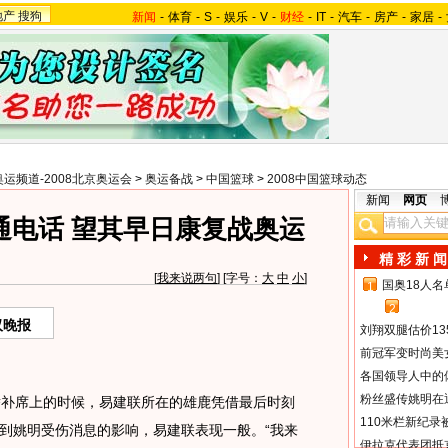
地产
搜狗
新闻
-
体育
-
S
-
娱乐
-
V
-
财经
-
IT
-
汽车
-
房产
-
家居
-
奥运频道-2008北京奥运会
>
奥运备战
>
中国篮球
>
2008中国篮球动态
新闻
网页
通电话 望其早日康复战奥运
精 彩 新 闻
[
我来说两句
] [字号：
大
中
小
]
国奥18人
1
2
汉晚报
刘翔双腿估价13
前冠军变时尚美
各国领导人中的
粉丝盛传姚明在通
补席上的时候，易建联所在的雄鹿凭借最后时刻
110米栏新纪录
到姚明受伤消息的影响，易建联表现一般。“我来
伊拉克代表团抵京