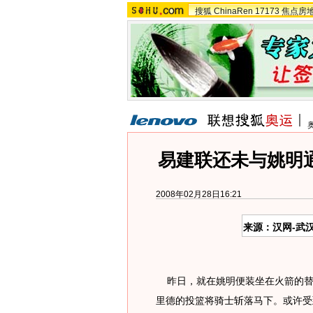
搜狐
ChinaRen
17173
焦点房
易建联还未与姚明
2008年02月28日16:21
来源：汉网-武
昨日，就在姚明便装坐在火箭的替
里德的投篮将骑士斩落马下。或许受