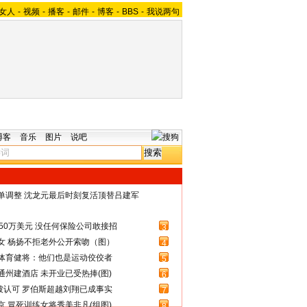
女人
-
视频
-
播客
-
邮件
-
博客
-
BBS
-
我说两句
博客
音乐
图片
说吧
名单调整 沈龙元最后时刻复活顶替吕建军
50万美元 没任何保险公司敢接招
3
女 杨扬不拒老外公开索吻（图）
4
体育健将：他们也是运动佼佼者
5
州建酒店 未开业已受热捧(图)
6
被认可 罗伯斯超越刘翔已成事实
7
 冒死训练女将秀美非凡(组图)
8