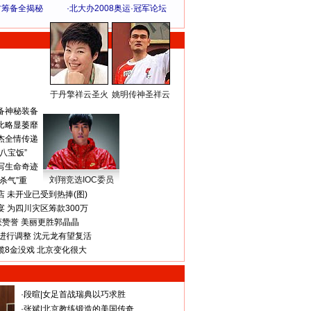
方筹备全揭秘
·
北大办2008奥运·冠军论坛
于丹擎祥云圣火
姚明传神圣祥云
体 育 热 点
备神秘装备
比略显萎靡
杰全情传递
八宝饭”
写生命奇迹
刘翔竞选IOC委员
杀气”重
 未开业已受到热捧(图)
 为四川灾区筹款300万
获赞誉 美丽更胜郭晶晶
进行调整 沈元龙有望复活
揽8金没戏 北京变化很大
·
段暄
|
女足首战瑞典以巧求胜
·
张斌
|
北京教练锻造的美国传奇