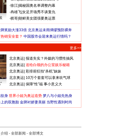
·
徐江
|
揭秘国奥名单调整内幕
·
冉雄飞
|
女足开场秀不谈复仇
装
·
棋哥
|
朝鲜美女团强要奥运票
牌奖励大涨33倍
北京奥运未雨绸缪预防裸奔
何热销安全套？
中国股市会迎来奥运行情吗？
更多>>
北京奥运
|
报道失实？外媒的习惯性抽风
北京奥运
|
送给白领的办公室娱乐秘籍
北京奥运
|
彩排前狂拍“杀机”妹妹
北京奥运
|
10万个套套可以拿来吹气球
”
北京奥运
|
保障“性”福 事小意义大
猛纹身
世界小姐为奥运造势
梦八与小姐先热身
会上的双胞胎
金牌衬娇妻美丽
当野性遇到时尚
司介绍
-
全部新闻
-
全部博文