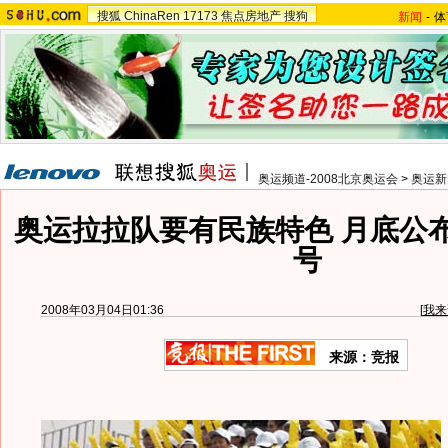
搜狐
ChinaRen
17173
焦点房地产
搜狗
新闻
-
体
奥运频道-2008北京奥运会
>
奥运新
奥运拉拉队要有民族特色 月底公
号
2008年03月04日01:36
[
我来
来源：竞报