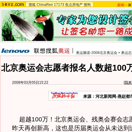
搜狐
ChinaRen
17173
焦点房地产
搜狗
新闻
-
体
奥运频道-2008北京奥运会
>
奥运志
北京奥运会志愿者报名人数超100
2008年03月05日15:22
[
我来
来源：河北新闻网-燕赵都
超越100万！北京奥运会、残奥会赛会志
昨天再创新高，这也是历届奥运会从未达到