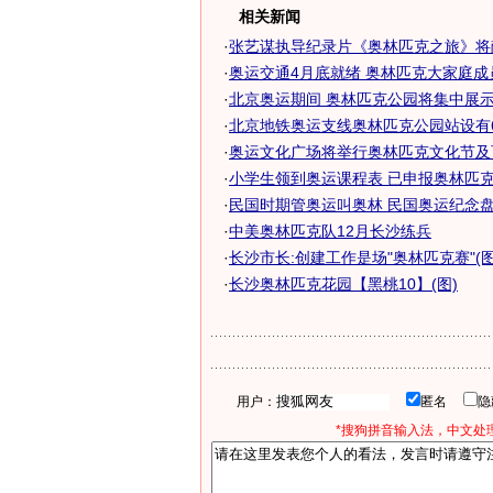
相关新闻
·
张艺谋执导纪录片《奥林匹克之旅》将
·
奥运交通4月底就绪 奥林匹克大家庭成员达
·
北京奥运期间 奥林匹克公园将集中展示中
·
北京地铁奥运支线奥林匹克公园站设有6个
·
奥运文化广场将举行奥林匹克文化节及
·
小学生领到奥运课程表 已申报奥林匹克教
·
民国时期管奥运叫奥林 民国奥运纪念盘拍
·
中美奥林匹克队12月长沙练兵
·
长沙市长:创建工作是场"奥林匹克赛"(图
·
长沙奥林匹克花园【黑桃10】(图)
用户：
匿名
*搜狗拼音输入法，中文处理