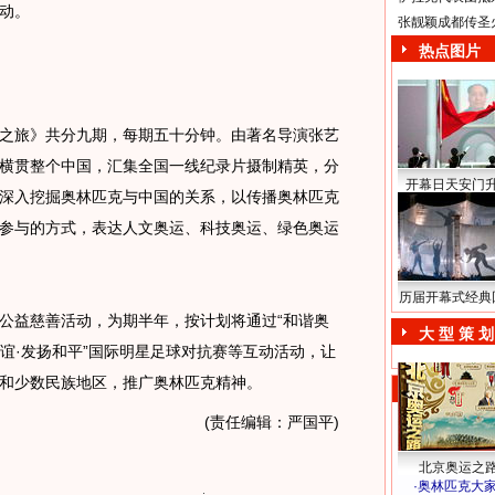
动。
张靓颖成都传圣
热点图片
旅》共分九期，每期五十分钟。由著名导演张艺
横贯整个中国，汇集全国一线纪录片摄制精英，分
开幕日天安门
深入挖掘奥林匹克与中国的关系，以传播奥林匹克
参与的方式，表达人文奥运、科技奥运、绿色奥运
历届开幕式经典
益慈善活动，为期半年，按计划将通过“和谐奥
大 型 策 划
友谊·发扬和平”国际明星足球对抗赛等互动活动，让
和少数民族地区，推广奥林匹克精神。
(责任编辑：严国平)
北京奥运之
·
奥林匹克大