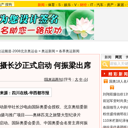
地产
搜狗
新闻
-
体育
-
S
-
娱乐
-
V
-
财经
-
IT
-
汽车
-
房产
-
家居
-
奥运频道-2008北京奥运会
>
奥运新闻
>
各界奥运新闻
新闻
网页
摄长沙正式启动 何振梁出席
精 彩 新 闻
[
我来说两句
] [字号：
大
中
小
]
国奥18人
1
2
来源：四川在线-华西都市报
刘翔双腿估价13
前冠军变时尚美
新华社长沙电由国际奥委会授权、北京奥组委新
各国领导人中的
粉丝盛传姚明在通
片拍摄与推广项目——奥林匹克之旅暨大型纪录片
110米栏新纪录
启动。国际奥委会委员、中国奥委会名誉主席何振
伊拉克代表团抵京