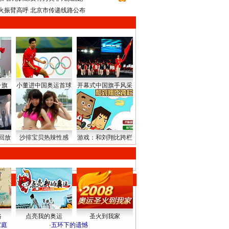
火振臂高呼 北京市传递线路公布
升旗
小董进中国奥运首球
开幕式中国旗手风采
回放
沙排宝贝热辣性感
游戏：和刘翔比跨栏
路
点亮我的奥运
圣火到我家
家庭
·
五环下的遗憾