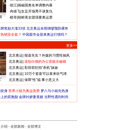
·
徐江
|
揭秘国奥名单调整内幕
·
冉雄飞
|
女足开场秀不谈复仇
装
·
棋哥
|
朝鲜美女团强要奥运票
牌奖励大涨33倍
北京奥运未雨绸缪预防裸奔
何热销安全套？
中国股市会迎来奥运行情吗？
更多>>
北京奥运
|
报道失实？外媒的习惯性抽风
北京奥运
|
送给白领的办公室娱乐秘籍
北京奥运
|
彩排前狂拍“杀机”妹妹
北京奥运
|
10万个套套可以拿来吹气球
”
北京奥运
|
保障“性”福 事小意义大
猛纹身
世界小姐为奥运造势
梦八与小姐先热身
会上的双胞胎
金牌衬娇妻美丽
当野性遇到时尚
司介绍
-
全部新闻
-
全部博文