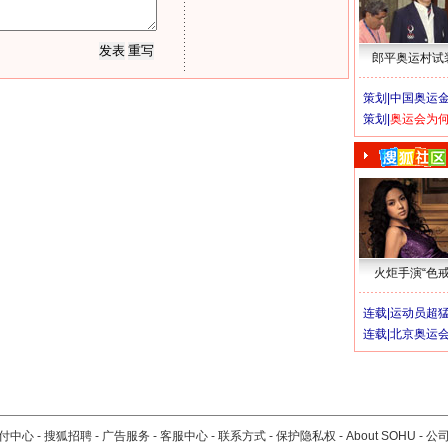
郎平奥运村试
策划|
中国奥运金
策划|
奥运会为
火炬手演“色戒
连载|
运动员超
连载|
北京奥运
付中心
-
搜狐招聘
-
广告服务
-
客服中心
-
联系方式
-
保护隐私权
-
About SOHU
-
公