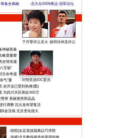
方筹备全揭秘
·
北大办2008奥运·冠军论坛
于丹擎祥云圣火
姚明传神圣祥云
体 育 热 点
备神秘装备
比略显萎靡
杰全情传递
八宝饭”
写生命奇迹
刘翔竞选IOC委员
杀气”重
 未开业已受到热捧(图)
 为四川灾区筹款300万
获赞誉 美丽更胜郭晶晶
进行调整 沈元龙有望复活
揽8金没戏 北京变化很大
·
段暄
|
女足首战瑞典以巧求胜
·
张斌
|
北京教练锻造的美国传奇