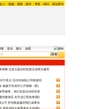
女人
-
视频
-
播客
-
邮件
-
博客
-
BBS
-
我说两句
博客
音乐
图片
说吧
名单调整 沈龙元最后时刻复活顶替吕建军
50万美元 没任何保险公司敢接招
3
女 杨扬不拒老外公开索吻（图）
4
体育健将：他们也是运动佼佼者
5
州建酒店 未开业已受热捧(图)
6
被认可 罗伯斯超越刘翔已成事实
7
 冒死训练女将秀美非凡(组图)
8