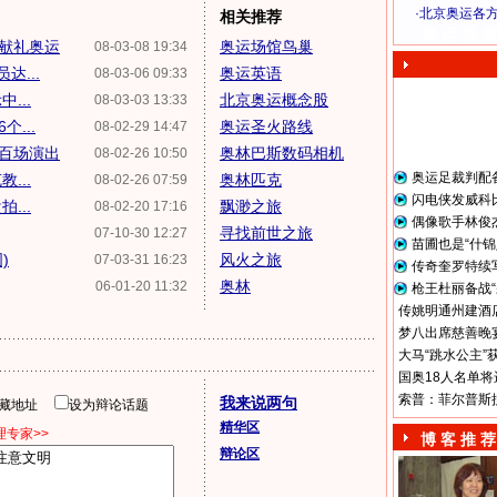
·
北京奥运各
相关推荐
奥 运 视 频
献礼奥运
奥运场馆鸟巢
08-03-08 19:34
...
奥运英语
08-03-06 09:33
...
北京奥运概念股
08-03-03 13:33
...
奥运圣火路线
08-02-29 14:47
百场演出
奥林巴斯数码相机
08-02-26 10:50
奥运足裁判配
...
奥林匹克
08-02-26 07:59
闪电侠发威科
...
飘渺之旅
08-02-20 17:16
偶像歌手林俊
寻找前世之旅
07-10-30 12:27
苗圃也是“什锦
)
风火之旅
07-03-31 16:23
传奇奎罗特续
奥林
06-01-20 11:32
枪王杜丽备战“
传姚明通州建酒店
梦八出席慈善晚宴
大马“跳水公主”
国奥18人名单将
索普：菲尔普斯
我来说两句
隐藏地址
设为辩论话题
精华区
专家>>
博 客 推 荐
辩论区