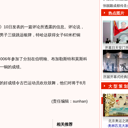
张靓颖成都传圣
热点图片
10日发表的一篇评论所透露的信息。评论说，
男子三级跳远银牌，特哈达获得女子60米栏铜
开幕日天安门
2006年参加了分别在伯明翰、布加勒斯特和莫斯科
一铜的成绩。
历届开幕式经典
好成绩令古巴运动员欢欣鼓舞，他们对将于8月
大 型 策 划
(责任编辑：sunhan)
北京奥运之
相关推荐
·
奥林匹克大