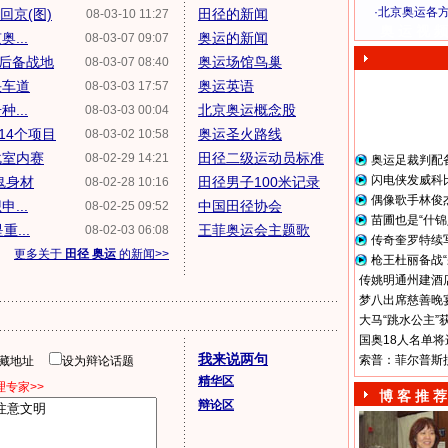
·
北京奥运各
回京(图)
田径的新闻
08-03-10 11:27
奥 运 视 频
...
奥运的新闻
08-03-07 09:07
后备战地
奥运场馆鸟巢
08-03-07 08:40
快车道
奥运英语
08-03-03 17:57
...
北京奥运概念股
08-03-03 00:04
14个项目
奥运圣火路线
08-03-02 10:58
战室内赛
田径二级运动员标准
08-02-29 14:21
奥运足裁判配
闪电侠发威科
鬼身材
田径男子100米记录
08-02-28 10:16
偶像歌手林俊
...
中国田径协会
08-02-25 09:52
苗圃也是“什锦
...
王菲奥运会主题歌
08-02-03 06:08
传奇奎罗特续
更多关于
田径 奥运
的新闻>>
枪王杜丽备战“
传姚明通州建酒店
梦八出席慈善晚宴
大马“跳水公主”
国奥18人名单将
我来说两句
索普：菲尔普斯
隐藏地址
设为辩论话题
精华区
专家>>
博 客 推 荐
辩论区