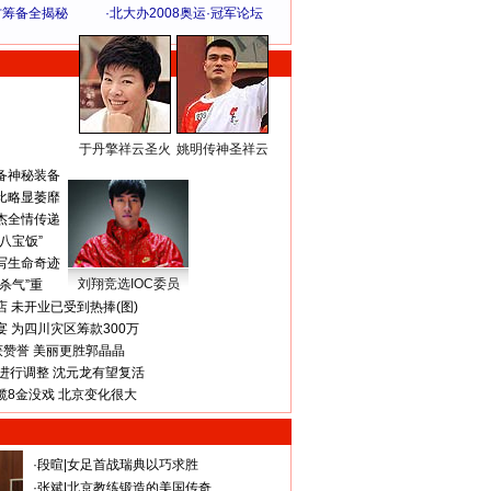
方筹备全揭秘
·
北大办2008奥运·冠军论坛
于丹擎祥云圣火
姚明传神圣祥云
体 育 热 点
备神秘装备
比略显萎靡
杰全情传递
八宝饭”
写生命奇迹
刘翔竞选IOC委员
杀气”重
 未开业已受到热捧(图)
 为四川灾区筹款300万
获赞誉 美丽更胜郭晶晶
进行调整 沈元龙有望复活
揽8金没戏 北京变化很大
·
段暄
|
女足首战瑞典以巧求胜
·
张斌
|
北京教练锻造的美国传奇