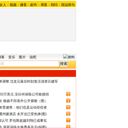
女人
-
视频
-
播客
-
邮件
-
博客
-
BBS
-
我说两句
博客
音乐
图片
说吧
名单调整 沈龙元最后时刻复活顶替吕建军
50万美元 没任何保险公司敢接招
3
女 杨扬不拒老外公开索吻（图）
4
体育健将：他们也是运动佼佼者
5
州建酒店 未开业已受热捧(图)
6
被认可 罗伯斯超越刘翔已成事实
7
 冒死训练女将秀美非凡(组图)
8