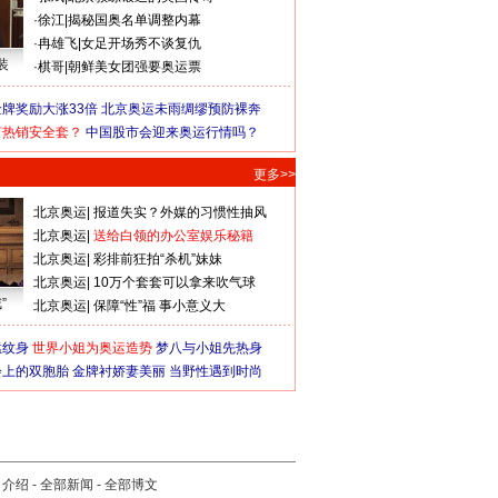
·
徐江
|
揭秘国奥名单调整内幕
·
冉雄飞
|
女足开场秀不谈复仇
装
·
棋哥
|
朝鲜美女团强要奥运票
牌奖励大涨33倍
北京奥运未雨绸缪预防裸奔
何热销安全套？
中国股市会迎来奥运行情吗？
更多>>
北京奥运
|
报道失实？外媒的习惯性抽风
北京奥运
|
送给白领的办公室娱乐秘籍
北京奥运
|
彩排前狂拍“杀机”妹妹
北京奥运
|
10万个套套可以拿来吹气球
”
北京奥运
|
保障“性”福 事小意义大
猛纹身
世界小姐为奥运造势
梦八与小姐先热身
会上的双胞胎
金牌衬娇妻美丽
当野性遇到时尚
司介绍
-
全部新闻
-
全部博文