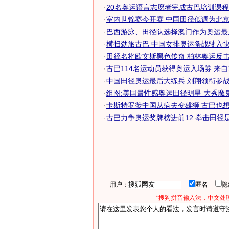
·
20名奥运语言志愿者完成古巴培训课程
·
室内世锦赛今开赛 中国田径低调为北京奥
·
巴西游泳、田径队选择澳门作为奥运最
·
横扫劲旅古巴 中国女排奥运备战驶入
·
田径名将欧文斯黑色传奇 柏林奥运反击种
·
古巴114名运动员获得奥运入场券 来自
·
中国田径奥运最后大练兵 刘翔领衔参
·
组图:美国最性感奥运田径明星 大秀魔
·
卡斯特罗赞中国从病夫变雄狮 古巴也想申
·
古巴力争奥运奖牌榜进前12 拳击田径是重
用户：
匿名
*搜狗拼音输入法，中文处理