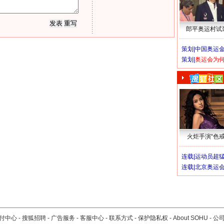
郎平奥运村试
策划|
中国奥运金
策划|
奥运会为
火炬手演“色戒
连载|
运动员超
连载|
北京奥运
付中心
-
搜狐招聘
-
广告服务
-
客服中心
-
联系方式
-
保护隐私权
-
About SOHU
-
公