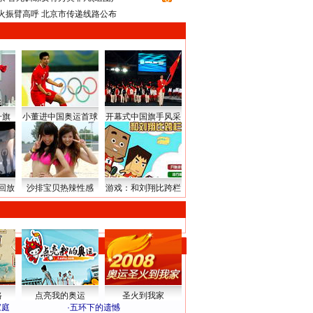
火振臂高呼 北京市传递线路公布
升旗
小董进中国奥运首球
开幕式中国旗手风采
回放
沙排宝贝热辣性感
游戏：和刘翔比跨栏
路
点亮我的奥运
圣火到我家
家庭
·
五环下的遗憾