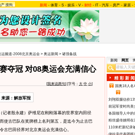
地产
搜狗
新闻
-
体育
-
S
-
娱乐
-
V
-
财经
-
IT
-
汽车
-
房产
-
家居
-
奥运频道-2008北京奥运会
>
奥运新闻
>
诸强备战
新闻
网页
赛夺冠 对08奥运会充满信心
精 彩 新 闻
[
我来说两句
] [字号：
大
中
小
]
国奥18人
1
2
来源：解放军报
刘翔双腿估价13
前冠军变时尚美
（记者殷永建）萨维尼在刚刚落幕的世界室内田径
各国领导人中的
粉丝盛传姚明在通
而使古巴队在奖牌榜上名列第五，是迄今为止古巴
110米栏新纪录
令古巴田径界对北京奥运会充满信心。
伊拉克代表团抵京